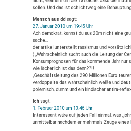
nicht, vielmehr um die Tatsache, dass die mutm
sollen. Und das ist schlichtweg eine Behauptung
Mensch aus dd
sagt:
27. Januar 2010 um 19:45 Uhr
Ach demokrat, kannst du aus 20m nicht eine gru
sache…
der artikel unterstellt rassismus und vorsätzlich
( „Wahrscheinlich sucht auch die Leitung der C
Konsumprognosen für das kommende Jahr nur sc
wie lächerlich ist das denn??!!
„Geschäftsleitung des 290 Millionen Euro teur
verdoppelte das wahrscheinlich weiße und deut
polemisch, dumm und ein kindischer antira-reflex
Ich
sagt:
1. Februar 2010 um 13:46 Uhr
Interessant wäre auf jeden Fall einmal, was „joh
unmittelbar nachdem er mehrmals Zeuge eines