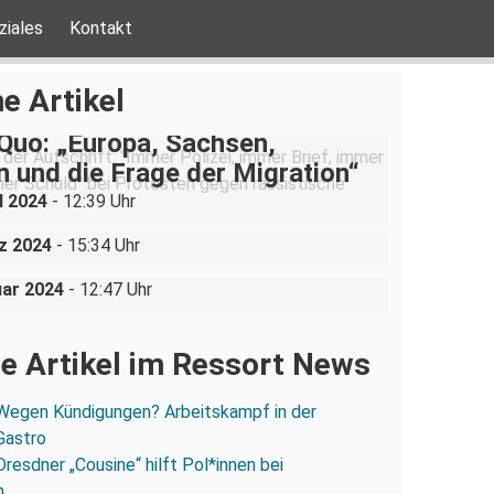
ziales
Kontakt
e Artikel
Quo: „Europa, Sachsen,
 und die Frage der Migration“
Quo: „Endstation
l 2024
- 12:39 Uhr
ebehaft“
: Neonazis erfinden
z 2024
- 15:34 Uhr
attacken!
uar 2024
- 12:47 Uhr
e Artikel im Ressort News
Wegen Kündigungen? Arbeitskampf in der
Gastro
Dresdner „Cousine“ hilft Pol*innen bei
n