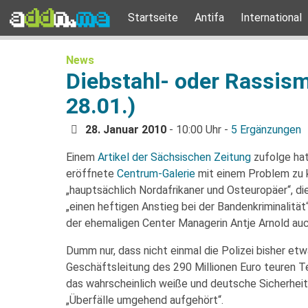
Startseite
Antifa
International
News
Diebstahl- oder Rassis
28.01.)
28. Januar 2010
- 10:00 Uhr -
5 Ergänzungen
Einem
Artikel der Sächsischen Zeitung
zufolge ha
eröffnete
Centrum-Galerie
mit einem Problem zu 
„hauptsächlich Nordafrikaner und Osteuropäer“, d
„einen heftigen Anstieg bei der Bandenkriminalitä
der ehemaligen Center Managerin Antje Arnold au
Dumm nur, dass nicht einmal die Polizei bisher e
Geschäftsleitung des 290 Millionen Euro teuren 
das wahrscheinlich weiße und deutsche Sicherheit
„Überfälle umgehend aufgehört“.