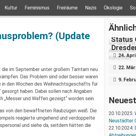
Kultur
Feminismus
Freiräume
Nazis
Ökologie
So
Ähnlich
musproblem? (Update
Status 
Dresden
Status 
24. Apri
Abschi
Bautzen
22. Mär
t die im September unter großem Tamtam neu
Messer
kämpfen. Das Problem sind oder besser waren
9. Febr
ie in den Wochen des Weihnachtsgeschäfts für
t“ gesorgt haben. Dabei sollen nach Angaben
Neuest
ch „Messer und Waffen gezeigt“ worden sein.
twas von den bewaffneten Raubzügen weiß. Die
20.10.2025:
Tempels reagierte umgehend und verdoppelte
Neustädter 
spersonal und siehe da, seitdem hätten die
22.10.2024:
Abtreibunge