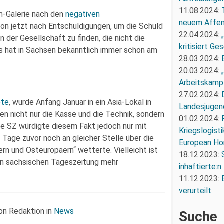
11.08.2024:
m-Galerie nach den
negativen
neuem Affe
on jetzt nach Entschuldigungen, um die Schuld
22.04.2024:
n der Gesellschaft zu finden, die nicht die
kritisiert G
s hat in Sachsen bekanntlich immer schon am
28.03.2024:
20.03.2024:
Arbeitskampf
27.02.2024:
ete
, wurde Anfang Januar in ein Asia-Lokal in
Landesjugend
en nicht nur die Kasse und die Technik, sondern
01.02.2024:
Die SZ würdigte diesem Fakt jedoch nur mit
Kriegslogist
 Tage zuvor noch an gleicher Stelle über die
European Ho
rn und Osteuropäern“ wetterte. Vielleicht ist
18.12.2023:
ten sächsischen Tageszeitung mehr
inhaftierte:n
11.12.2023:
verurteilt
on Redaktion in
News
Suche