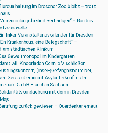
Tierqualhaltung im Dresdner Zoo bleibt – trotz
nhaus
„Versammlungsfreiheit verteidigen“ – Bündnis
esetzesnovelle
Ein linker Veranstaltungskalender für Dresden
„Ein Krankenhaus, eine Belegschaft“ –
 am städtischen Klinikum
Das Gewaltmonopol im Kindergarten:
amt will Kinderladen Conni e.V. schließen.
Rüstungskonzern, (Insel-)Gefängnisbetreiber,
iker: Serco übernimmt Asylunterkünfte der
mecare GmbH – auch in Sachsen
Solidaritätskundgebung mit dem in Dresden
 Maja
Berufung zurück gewiesen – Querdenker erneut