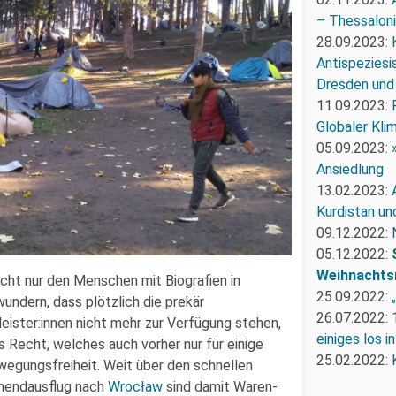
– Thessaloni
28.09.2023:
Antispeziesi
Dresden und
11.09.2023:
Globaler Kli
05.09.2023:
Ansiedlung
13.02.2023:
Kurdistan un
09.12.2022:
05.12.2022:
Weihnachts
icht nur den Menschen mit Biografien in
25.09.2022:
wundern, dass plötzlich die prekär
26.07.2022:
eister:innen nicht mehr zur Verfügung stehen,
einiges los i
 Recht, welches auch vorher nur für einige
25.02.2022:
ewegungsfreiheit. Weit über den schnellen
enendausflug nach
Wrocław
sind damit Waren-