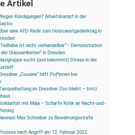
e Artikel
Wegen Kündigungen? Arbeitskampf in der
Gastro
Über eine AfD-Rede zum Holocaustgedenktag in
Dresden
„Teilhabe ist nicht verhandelbar“– Demonstration
 der Grausamkeiten“ in Dresden
Nazigruppe sucht (und bekommt) Stress in der
ustadt
Dresdner „Cousine“ hilft Pol*innen bei
n
Tierqualhaltung im Dresdner Zoo bleibt – trotz
nhaus
Solidarität mit Maja – Scharfe Kritik an Nacht-und-
eferung
Neonazi Max Schreiber zu Bewährungsstrafe
Prozess nach Angriff am 13. Februar 2022: