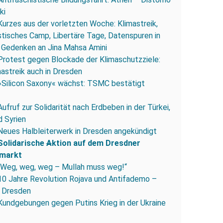
ki
Kurzes aus der vorletzten Woche: Klimastreik,
stisches Camp, Libertäre Tage, Datenspuren in
 Gedenken an Jina Mahsa Amini
Protest gegen Blockade der Klimaschutzziele:
mastreik auch in Dresden
»Silicon Saxony« wächst: TSMC bestätigt
Aufruf zur Solidarität nach Erdbeben in der Türkei,
d Syrien
Neues Halbleiterwerk in Dresden angekündigt
Solidarische
A
ktion auf dem Dresdner
markt
„Weg, weg, weg – Mullah muss weg!“
10 Jahre Revolution Rojava und Antifademo –
n Dresden
Kundgebungen gegen Putins Krieg in der Ukraine