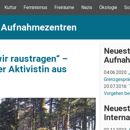
Kultur
Feminismus
Freiräume
Nazis
Ökologie
So
: Aufnahmezentren
Neuest
ir raustragen“ –
Aufnah
r Aktivistin aus
04.06.2020:
Grenzgespräc
20.07.2016:
Vorgehen be
Neuest
Interna
02.11.2023: