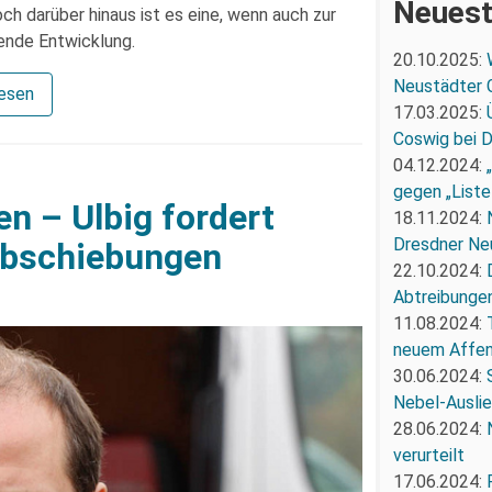
Neuest
ch darüber hinaus ist es eine, wenn auch zur
gende Entwicklung.
20.10.2025:
Neustädter 
lesen
17.03.2025:
Coswig bei 
04.12.2024:
gegen „Liste
en – Ulbig fordert
18.11.2024:
Dresdner Ne
Abschiebungen
22.10.2024:
Abtreibunge
11.08.2024:
neuem Affe
30.06.2024:
Nebel-Ausli
28.06.2024:
verurteilt
17.06.2024: