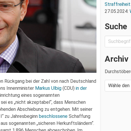
Straffreiheit
27.05.2024:
Suche
Archiv
Durchstöber
n Rückgang bei der Zahl von nach Deutschland
s Innenminister
Markus Ulbig
(CDU)
in der
inrichtung eines sogenannten
 sei es „nicht akzeptabel“, dass Menschen
rohenden Abschiebung zu entgehen. Mit seiner
II“ zu Jahresbeginn
beschlossene
Schaffung
aus sogenannten „sicheren Herkunftsländern“.
esamt 1.896 Menschen abgeschoben. Im