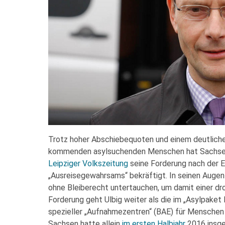
Trotz hoher Abschiebequoten und einem deutliche
kommenden asylsuchenden Menschen hat Sachsen
Leipziger Volkszeitung
seine Forderung nach der E
„Ausreisegewahrsams“ bekräftigt. In seinen Augen
ohne Bleiberecht untertauchen, um damit einer d
Forderung geht Ulbig weiter als die im „Asylpaket 
spezieller „Aufnahmezentren“ (BAE) für Menschen 
Sachsen hatte allein
im ersten Halbjahr
2016 insg