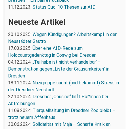
Dresden – Ein Jahresrückblick
11.12.2023:
Status Quo: 10 Thesen zur AfD
Neueste Artikel
20.10.2025:
Wegen Kündigungen? Arbeitskampf in der
Neustädter Gastro
17.03.2025:
Über eine AfD-Rede zum
Holocaustgedenktag in Coswig bei Dresden
04.12.2024:
„Teilhabe ist nicht verhandelbar“–
Demonstration gegen „Liste der Grausamkeiten“ in
Dresden
18.11.2024:
Nazigruppe sucht (und bekommt) Stress in
der Dresdner Neustadt
22.10.2024:
Dresdner „Cousine“ hilft Pol*innen bei
Abtreibungen
11.08.2024:
Tierqualhaltung im Dresdner Zoo bleibt –
trotz neuem Affenhaus
30.06.2024:
Solidarität mit Maja – Scharfe Kritik an