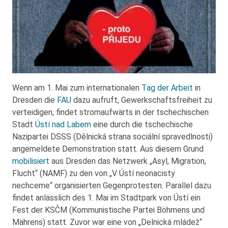
Wenn am 1. Mai zum internationalen
Tag der Arbeit
in
Dresden die
FAU
dazu aufruft, Gewerkschaftsfreiheit zu
verteidigen, findet stromaufwärts in der tschechischen
Stadt
Ústí nad Labem
eine durch die tschechische
Nazipartei DSSS (Dělnická strana sociální spravedlnosti)
angemeldete Demonstration statt. Aus diesem Grund
mobilisiert
aus Dresden das Netzwerk „Asyl, Migration,
Flucht“ (NAMF) zu den von „V Ústí neonacisty
nechceme“ organisierten Gegenprotesten. Parallel dazu
findet anlässlich des 1. Mai im Stadtpark von Ústí ein
Fest der KSČM (Kommunistische Partei Böhmens und
Mährens) statt. Zuvor war eine von „Delnická mládež“