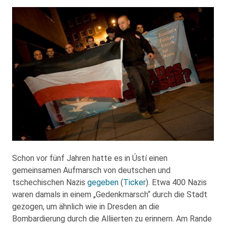
Schon vor fünf Jahren hatte es in Ústí einen
gemeinsamen Aufmarsch von deutschen und
tschechischen Nazis
gegeben
(
Ticker
). Etwa 400 Nazis
waren damals in einem „Gedenkmarsch“ durch die Stadt
gezogen, um ähnlich wie in Dresden an die
Bombardierung durch die Alliierten zu erinnern. Am Rande