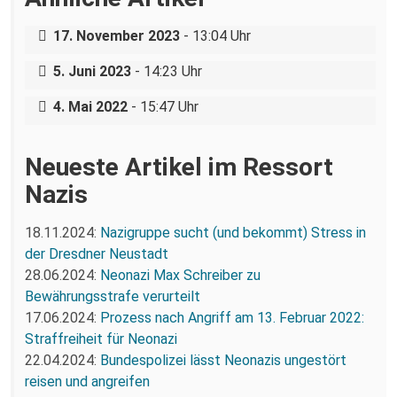
Sachsen
Starke Demonstration und buntes
17. November 2023
- 13:04 Uhr
Programm des AND am 1. Mai
Außer Gewalt nichts gewesen – Der
5. Juni 2023
- 14:23 Uhr
Dritte Weg in Zwickau
4. Mai 2022
- 15:47 Uhr
Neueste Artikel im Ressort
Nazis
18.11.2024:
Nazigruppe sucht (und bekommt) Stress in
der Dresdner Neustadt
28.06.2024:
Neonazi Max Schreiber zu
Bewährungsstrafe verurteilt
17.06.2024:
Prozess nach Angriff am 13. Februar 2022:
Straffreiheit für Neonazi
22.04.2024:
Bundespolizei lässt Neonazis ungestört
reisen und angreifen