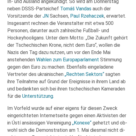
In- und Ausland angekündigt. So wird am Donnerstag
neben DSSS-Parteichef
Tomáš Vandas
auch der
Vorsitzende der
JN
Sachsen,
Paul Rze­haczek
, erwartet.
Insgesamt rechnen die Veranstalter mit etwa 500
Personen, darunter auch zahlreiche Fußball- und
Hockeyhooligans. Unter dem Motto: „Die Zukunft gehört
der Tschechischen Krone, nicht dem Euro“, wollen die
Nazis den Tag dazu nutzen, um vor den Ende Mai
anstehenden
Wahlen zum Europaparlament
Stimmung
gegen den Euro zu machen. Ebenfalls eingeladene
Vertreter des ukrainischen
„Rechten Sektors“
sagten
ihre Teilnahme auf Grund der Ereignisse in ihrem Land ab
und bedankten sich bei ihren tschechischen Kameraden
für die
Unterstützung
.
Im Vorfeld wurde auf einer eigens für diesen Zweck
eingerichteten Internetseite gegen einen Aktivisten der
in Ústí ansässigen Vereinigung
„Konexe“
gehetzt und ob­
wohl sich die Demons­tra­ti­on am 1. Mai dies­mal nicht di­