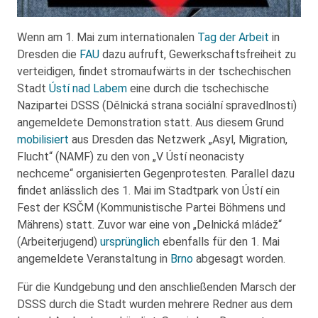
Wenn am 1. Mai zum internationalen
Tag der Arbeit
in
Dresden die
FAU
dazu aufruft, Gewerkschaftsfreiheit zu
verteidigen, findet stromaufwärts in der tschechischen
Stadt
Ústí nad Labem
eine durch die tschechische
Nazipartei DSSS (Dělnická strana sociální spravedlnosti)
angemeldete Demonstration statt. Aus diesem Grund
mobilisiert
aus Dresden das Netzwerk „Asyl, Migration,
Flucht“ (NAMF) zu den von „V Ústí neonacisty
nechceme“ organisierten Gegenprotesten. Parallel dazu
findet anlässlich des 1. Mai im Stadtpark von Ústí ein
Fest der KSČM (Kommunistische Partei Böhmens und
Mährens) statt. Zuvor war eine von „Delnická mládež“
(Arbeiterjugend)
ursprünglich
ebenfalls für den 1. Mai
angemeldete Veranstaltung in
Brno
abgesagt worden.
Für die Kundgebung und den anschließenden Marsch der
DSSS durch die Stadt wurden mehrere Redner aus dem