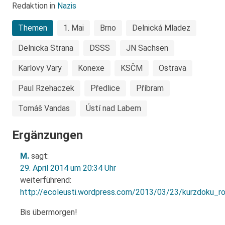
Redaktion in
Nazis
Themen
1. Mai
Brno
Delnická Mladez
Delnicka Strana
DSSS
JN Sachsen
Karlovy Vary
Konexe
KSČM
Ostrava
Paul Rze­haczek
Předlice
Příbram
Tomáš Vandas
Ústí nad Labem
Ergänzungen
M.
sagt:
29. April 2014 um 20:34 Uhr
weiterführend:
http://ecoleusti.wordpress.com/2013/03/23/kurzdoku_r
Bis übermorgen!