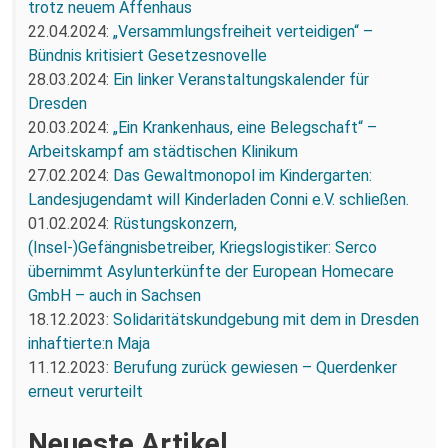
trotz neuem Affenhaus
22.04.2024:
„Versammlungsfreiheit verteidigen“ –
Bündnis kritisiert Gesetzesnovelle
28.03.2024:
Ein linker Veranstaltungskalender für
Dresden
20.03.2024:
„Ein Krankenhaus, eine Belegschaft“ –
Arbeitskampf am städtischen Klinikum
27.02.2024:
Das Gewaltmonopol im Kindergarten:
Landesjugendamt will Kinderladen Conni e.V. schließen.
01.02.2024:
Rüstungskonzern,
(Insel-)Gefängnisbetreiber, Kriegslogistiker: Serco
übernimmt Asylunterkünfte der European Homecare
GmbH – auch in Sachsen
18.12.2023:
Solidaritätskundgebung mit dem in Dresden
inhaftierte:n Maja
11.12.2023:
Berufung zurück gewiesen – Querdenker
erneut verurteilt
Neueste Artikel