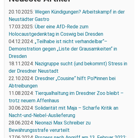
20.10.2025:
Wegen Kündigungen? Arbeitskampf in der
Neustädter Gastro
17.03.2025:
Über eine AfD-Rede zum
Holocaustgedenktag in Coswig bei Dresden
04.12.2024:
„Teilhabe ist nicht verhandelbar“–
Demonstration gegen „Liste der Grausamkeiten“ in
Dresden
18.11.2024:
Nazigruppe sucht (und bekommt) Stress in
der Dresdner Neustadt
22.10.2024:
Dresdner „Cousine“ hilft Pol*innen bei
Abtreibungen
11.08.2024:
Tierqualhaltung im Dresdner Zoo bleibt –
trotz neuem Affenhaus
30.06.2024:
Solidarität mit Maja – Scharfe Kritik an
Nacht-und-Nebel-Auslieferung
28.06.2024:
Neonazi Max Schreiber zu
Bewährungsstrafe verurteilt
17.06.2024:
Prozess nach Angriff am 13. Februar 2022: