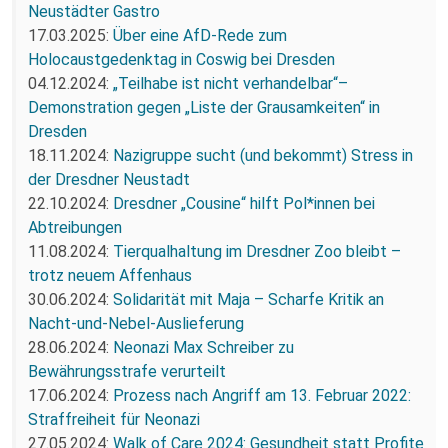
Neustädter Gastro
17.03.2025:
Über eine AfD-Rede zum
Holocaustgedenktag in Coswig bei Dresden
04.12.2024:
„Teilhabe ist nicht verhandelbar“–
Demonstration gegen „Liste der Grausamkeiten“ in
Dresden
18.11.2024:
Nazigruppe sucht (und bekommt) Stress in
der Dresdner Neustadt
22.10.2024:
Dresdner „Cousine“ hilft Pol*innen bei
Abtreibungen
11.08.2024:
Tierqualhaltung im Dresdner Zoo bleibt –
trotz neuem Affenhaus
30.06.2024:
Solidarität mit Maja – Scharfe Kritik an
Nacht-und-Nebel-Auslieferung
28.06.2024:
Neonazi Max Schreiber zu
Bewährungsstrafe verurteilt
17.06.2024:
Prozess nach Angriff am 13. Februar 2022:
Straffreiheit für Neonazi
27.05.2024:
Walk of Care 2024: Gesundheit statt Profite