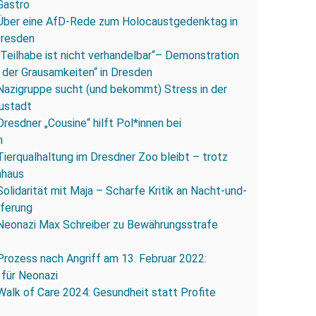
Gastro
Über eine AfD-Rede zum Holocaustgedenktag in
Dresden
„Teilhabe ist nicht verhandelbar“– Demonstration
 der Grausamkeiten“ in Dresden
Nazigruppe sucht (und bekommt) Stress in der
ustadt
Dresdner „Cousine“ hilft Pol*innen bei
n
Tierqualhaltung im Dresdner Zoo bleibt – trotz
nhaus
Solidarität mit Maja – Scharfe Kritik an Nacht-und-
eferung
Neonazi Max Schreiber zu Bewährungsstrafe
Prozess nach Angriff am 13. Februar 2022:
 für Neonazi
Walk of Care 2024: Gesundheit statt Profite