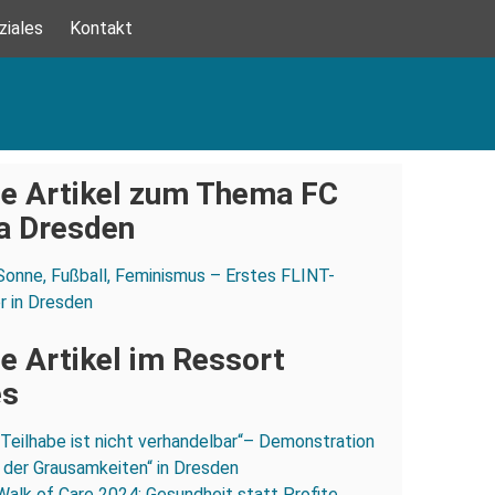
ziales
Kontakt
e Artikel zum Thema FC
a Dresden
Sonne, Fußball, Feminismus – Erstes FLINT-
er in Dresden
e Artikel im Ressort
es
„Teilhabe ist nicht verhandelbar“– Demonstration
 der Grausamkeiten“ in Dresden
Walk of Care 2024: Gesundheit statt Profite