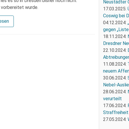
hes es so in Dresden bisher noch nicht
Neustädter 
 vorbereitet wurde.
17.03.2025:
Coswig bei 
lesen
04.12.2024:
gegen „Liste
18.11.2024:
Dresdner Ne
22.10.2024:
Abtreibunge
11.08.2024:
neuem Affe
30.06.2024:
Nebel-Ausli
28.06.2024:
verurteilt
17.06.2024:
Straffreiheit
27.05.2024: