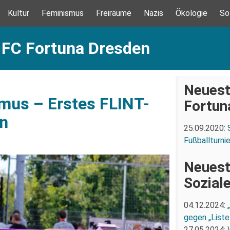
Kultur
Feminismus
Freiräume
Nazis
Ökologie
So
: FC Fortuna Dresden
Neuest
smus – Erstes FLINT-
Fortun
en
25.09.2020:
Fußballturni
Neuest
Sozial
04.12.2024:
gegen „Liste
27.05.2024: