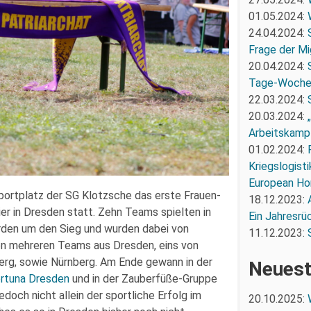
01.05.2024:
24.04.2024:
Frage der Mi
20.04.2024:
Tage-Woch
22.03.2024:
20.03.2024:
Arbeitskampf
01.02.2024:
Kriegslogist
European Ho
rtplatz der SG Klotzsche das erste Frauen-
18.12.2023:
er in Dresden statt. Zehn Teams spielten in
Ein Jahresrü
rden um den Sieg und wurden dabei von
11.12.2023:
en mehreren Teams aus Dresden, eins von
erg, sowie Nürnberg. Am Ende gewann in der
Neuest
rtuna Dresden
und in der Zauberfüße-Gruppe
doch nicht allein der sportliche Erfolg im
20.10.2025: