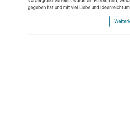
Vordergrund. Gefeiert wurde ein Fußballfest, welc
gegeben hat und mit viel Liebe und Ideenreichtum
Weiter