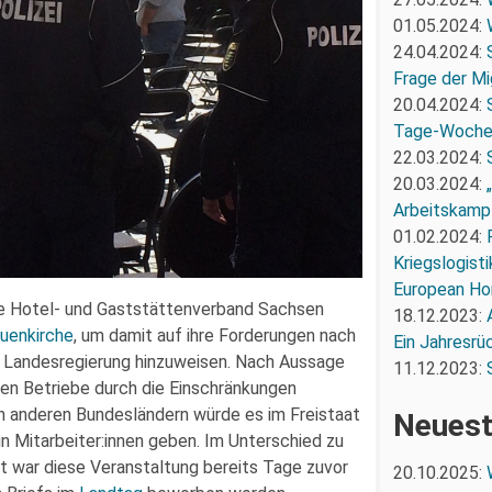
01.05.2024:
24.04.2024:
Frage der Mi
20.04.2024:
Tage-Woch
22.03.2024:
20.03.2024:
Arbeitskampf
01.02.2024:
Kriegslogist
European Ho
e Hotel- und Gaststättenverband Sachsen
18.12.2023:
auenkirche
, um damit auf ihre Forderungen nach
Ein Jahresrü
he Landesregierung hinzuweisen. Nach Aussage
11.12.2023:
ten Betriebe durch die Einschränkungen
in anderen Bundesländern würde es im Freistaat
Neuest
eun Mitarbeiter:innen geben. Im Unterschied zu
it war diese Veranstaltung bereits Tage zuvor
20.10.2025: