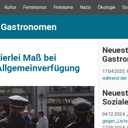
Kultur
Feminismus
Freiräume
Nazis
Ökologie
So
: Gastronomen
Neuest
ierlei Maß bei
Gastr
Allgemeinverfügung
17.04.2020:
während der
Neuest
Sozial
04.12.2024:
gegen „Liste
27.05.2024: