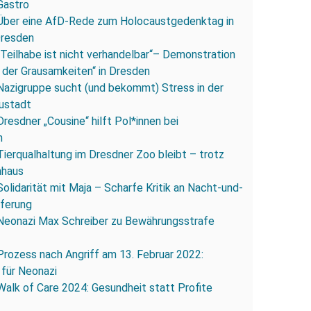
Gastro
Über eine AfD-Rede zum Holocaustgedenktag in
Dresden
„Teilhabe ist nicht verhandelbar“– Demonstration
 der Grausamkeiten“ in Dresden
Nazigruppe sucht (und bekommt) Stress in der
ustadt
Dresdner „Cousine“ hilft Pol*innen bei
n
Tierqualhaltung im Dresdner Zoo bleibt – trotz
nhaus
Solidarität mit Maja – Scharfe Kritik an Nacht-und-
eferung
Neonazi Max Schreiber zu Bewährungsstrafe
Prozess nach Angriff am 13. Februar 2022:
 für Neonazi
Walk of Care 2024: Gesundheit statt Profite