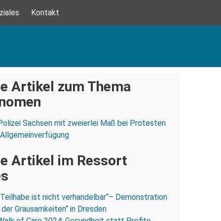
ziales
Kontakt
e Artikel zum Thema
onomen
Polizei Sachsen mit zweierlei Maß bei Protesten
 Allgemeinverfügung
e Artikel im Ressort
es
„Teilhabe ist nicht verhandelbar“– Demonstration
 der Grausamkeiten“ in Dresden
Walk of Care 2024: Gesundheit statt Profite