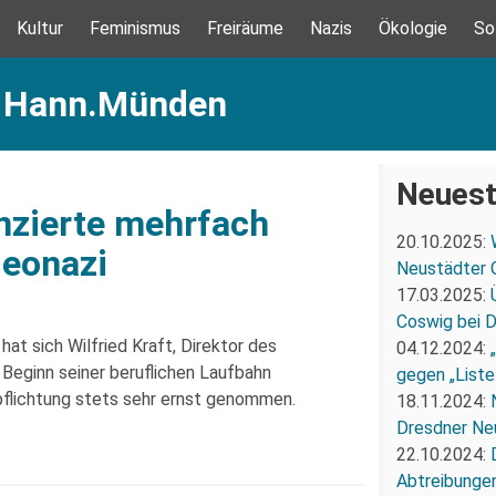
Kultur
Feminismus
Freiräume
Nazis
Ökologie
So
: Hann.Münden
Neuest
nzierte mehrfach
20.10.2025:
Neonazi
Neustädter 
17.03.2025:
Coswig bei 
hat sich Wilfried Kraft, Direktor des
04.12.2024:
Beginn seiner beruflichen Laufbahn
gegen „Liste
rpflichtung stets sehr ernst genommen.
18.11.2024:
Dresdner Ne
22.10.2024:
Abtreibunge