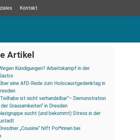
ziales
Kontakt
e Artikel
Wegen Kündigungen? Arbeitskampf in der
Gastro
Über eine AfD-Rede zum Holocaustgedenktag in
Dresden
„Teilhabe ist nicht verhandelbar“– Demonstration
 der Grausamkeiten“ in Dresden
Nazigruppe sucht (und bekommt) Stress in der
ustadt
Dresdner „Cousine“ hilft Pol*innen bei
n