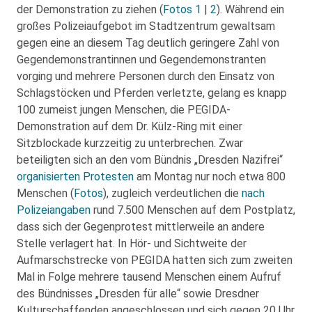
der Demonstration zu ziehen (
Fotos 1
|
2
). Während ein
großes Polizeiaufgebot im Stadtzentrum gewaltsam
gegen eine an diesem Tag deutlich geringere Zahl von
Gegendemonstrantinnen und Gegendemonstranten
vorging und mehrere Personen durch den Einsatz von
Schlagstöcken und Pferden verletzte, gelang es knapp
100 zumeist jungen Menschen, die PEGIDA-
Demonstration auf dem Dr. Külz-Ring mit einer
Sitzblockade kurzzeitig zu unterbrechen. Zwar
beteiligten sich an den vom Bündnis „Dresden Nazifrei“
organisierten Protesten
am Montag nur noch etwa 800
Menschen (
Fotos
), zugleich verdeutlichen die
nach
Polizeiangaben
rund 7.500 Menschen auf dem Postplatz,
dass sich der Gegenprotest mittlerweile an andere
Stelle verlagert hat. In Hör- und Sichtweite der
Aufmarschstrecke von PEGIDA hatten sich zum zweiten
Mal in Folge mehrere tausend Menschen einem Aufruf
des Bündnisses „Dresden für alle“ sowie Dresdner
Kulturschaffenden angeschlossen und sich gegen 20 Uhr