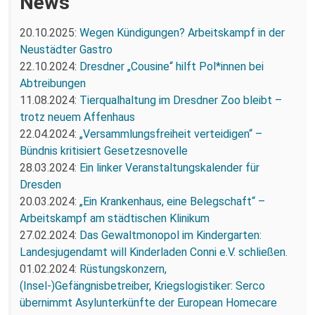
News
20.10.2025:
Wegen Kündigungen? Arbeitskampf in der
Neustädter Gastro
22.10.2024:
Dresdner „Cousine“ hilft Pol*innen bei
Abtreibungen
11.08.2024:
Tierqualhaltung im Dresdner Zoo bleibt –
trotz neuem Affenhaus
22.04.2024:
„Versammlungsfreiheit verteidigen“ –
Bündnis kritisiert Gesetzesnovelle
28.03.2024:
Ein linker Veranstaltungskalender für
Dresden
20.03.2024:
„Ein Krankenhaus, eine Belegschaft“ –
Arbeitskampf am städtischen Klinikum
27.02.2024:
Das Gewaltmonopol im Kindergarten:
Landesjugendamt will Kinderladen Conni e.V. schließen.
01.02.2024:
Rüstungskonzern,
(Insel-)Gefängnisbetreiber, Kriegslogistiker: Serco
übernimmt Asylunterkünfte der European Homecare