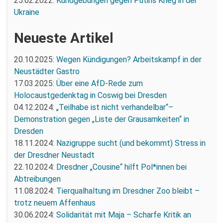
25.02.2022:
Kundgebungen gegen Putins Krieg in der
Ukraine
Neueste Artikel
20.10.2025:
Wegen Kündigungen? Arbeitskampf in der
Neustädter Gastro
17.03.2025:
Über eine AfD-Rede zum
Holocaustgedenktag in Coswig bei Dresden
04.12.2024:
„Teilhabe ist nicht verhandelbar“–
Demonstration gegen „Liste der Grausamkeiten“ in
Dresden
18.11.2024:
Nazigruppe sucht (und bekommt) Stress in
der Dresdner Neustadt
22.10.2024:
Dresdner „Cousine“ hilft Pol*innen bei
Abtreibungen
11.08.2024:
Tierqualhaltung im Dresdner Zoo bleibt –
trotz neuem Affenhaus
30.06.2024:
Solidarität mit Maja – Scharfe Kritik an