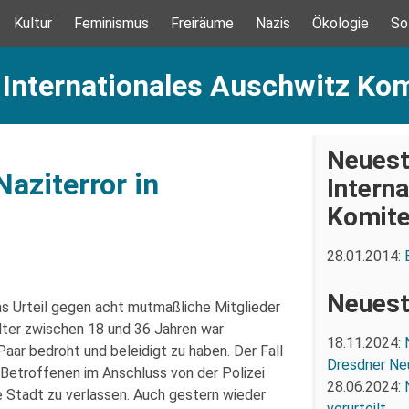
Kultur
Feminismus
Freiräume
Nazis
Ökologie
So
 Internationales Auschwitz Ko
Neuest
aziterror in
Intern
Komit
28.01.2014:
Neuest
s Urteil gegen acht mutmaßliche Mitglieder
ter zwischen 18 und 36 Jahren war
18.11.2024:
aar bedroht und beleidigt zu haben. Der Fall
Dresdner Ne
Betroffenen im Anschluss von der Polizei
28.06.2024:
 Stadt zu verlassen. Auch gestern wieder
verurteilt