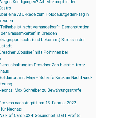
Wegen Kündigungen? Arbeitskampf in der
Gastro
Über eine AfD-Rede zum Holocaustgedenktag in
Dresden
„Teilhabe ist nicht verhandelbar“– Demonstration
 der Grausamkeiten“ in Dresden
Nazigruppe sucht (und bekommt) Stress in der
ustadt
Dresdner „Cousine“ hilft Pol*innen bei
n
Tierqualhaltung im Dresdner Zoo bleibt – trotz
nhaus
Solidarität mit Maja – Scharfe Kritik an Nacht-und-
eferung
Neonazi Max Schreiber zu Bewährungsstrafe
Prozess nach Angriff am 13. Februar 2022:
 für Neonazi
Walk of Care 2024: Gesundheit statt Profite