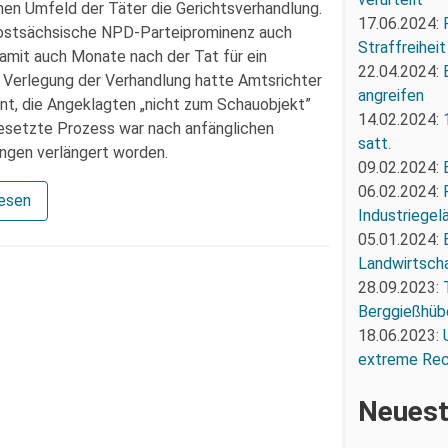
hen Umfeld der Täter die Gerichtsverhandlung.
17.06.2024:
ie ostsächsische NPD-Parteiprominenz auch
Straffreiheit
amit auch Monate nach der Tat für ein
22.04.2024:
e Verlegung der Verhandlung hatte Amtsrichter
angreifen
nt, die Angeklagten „nicht zum Schauobjekt”
14.02.2024:
ngesetzte Prozess war nach anfänglichen
satt.
gen verlängert worden.
09.02.2024:
06.02.2024:
lesen
Industriegel
05.01.2024:
Landwirtscha
28.09.2023:
Berggießhüb
18.06.2023:
extreme Re
Neuest