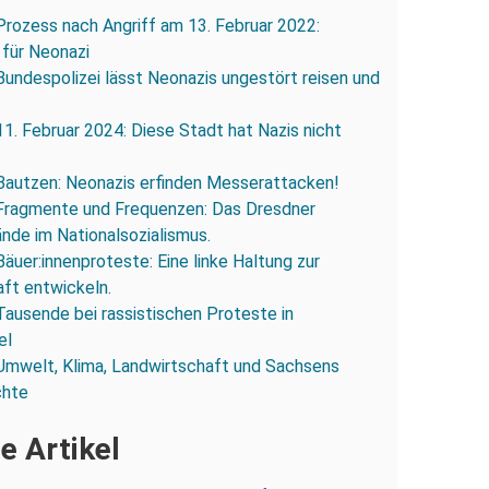
Prozess nach Angriff am 13. Februar 2022:
 für Neonazi
Bundespolizei lässt Neonazis ungestört reisen und
11. Februar 2024: Diese Stadt hat Nazis nicht
Bautzen: Neonazis erfinden Messerattacken!
Fragmente und Frequenzen: Das Dresdner
ände im Nationalsozialismus.
Bäuer:innenproteste: Eine linke Haltung zur
ft entwickeln.
Tausende bei rassistischen Proteste in
el
Umwelt, Klima, Landwirtschaft und Sachsens
chte
e Artikel