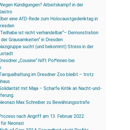
Wegen Kündigungen? Arbeitskampf in der
Gastro
Über eine AfD-Rede zum Holocaustgedenktag in
Dresden
„Teilhabe ist nicht verhandelbar“– Demonstration
 der Grausamkeiten“ in Dresden
Nazigruppe sucht (und bekommt) Stress in der
ustadt
Dresdner „Cousine“ hilft Pol*innen bei
n
Tierqualhaltung im Dresdner Zoo bleibt – trotz
nhaus
Solidarität mit Maja – Scharfe Kritik an Nacht-und-
eferung
Neonazi Max Schreiber zu Bewährungsstrafe
Prozess nach Angriff am 13. Februar 2022:
 für Neonazi