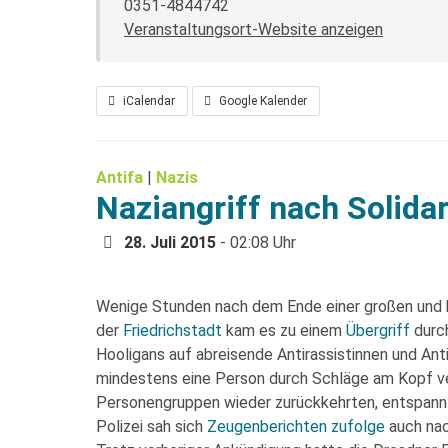
0351-4844742
Veranstaltungsort-Website anzeigen
iCalendar
Google Kalender
Antifa
|
Nazis
Naziangriff nach Solida
28. Juli 2015
- 02:08 Uhr
Wenige Stunden nach dem Ende einer großen und kr
der
Friedrichstadt
kam es zu einem
Übergriff
durch
Hooligans auf abreisende Antirassistinnen und Ant
mindestens eine Person durch Schläge am Kopf verl
Personengruppen wieder zurückkehrten, entspannte
Polizei sah sich
Zeugenberichten zufolge
auch nach