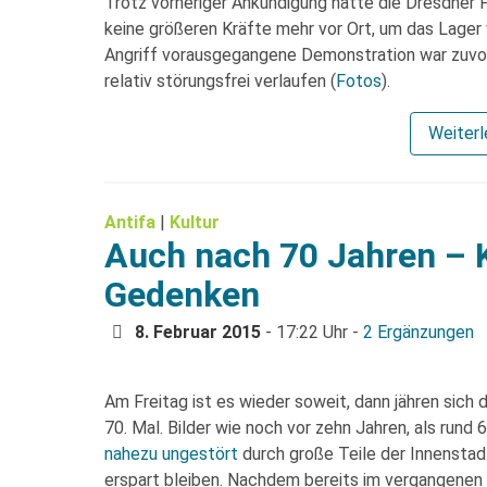
Trotz vorheriger Ankündigung hatte die Dresdner 
keine größeren Kräfte mehr vor Ort, um das Lager
Angriff vorausgegangene Demonstration war zuvor
relativ störungsfrei verlaufen (
Fotos
).
Weiter
Antifa
|
Kultur
Auch nach 70 Jahren –
Gedenken
8. Februar 2015
- 17:22 Uhr -
2 Ergänzungen
Am Freitag ist es wieder soweit, dann jähren sich 
70. Mal. Bilder wie noch vor zehn Jahren, als rund
nahezu ungestört
durch große Teile der Innensta
erspart bleiben. Nachdem bereits im vergangenen 