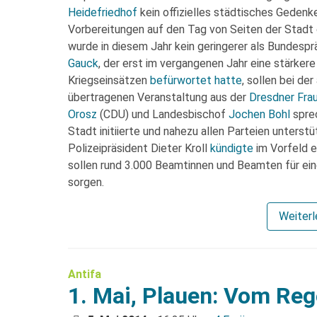
Heidefriedhof
kein offizielles städtisches Gedenk
Vorbereitungen auf den Tag von Seiten der Stadt 
wurde in diesem Jahr kein geringerer als Bundes
Gauck
, der erst im vergangenen Jahr eine stärker
Kriegseinsätzen
befürwortet hatte
, sollen bei de
übertragenen Veranstaltung aus der
Dresdner Fra
Orosz
(CDU) und Landesbischof
Jochen Bohl
sprec
Stadt initiierte und nahezu allen Parteien unterst
Polizeipräsident Dieter Kroll
kündigte
im Vorfeld e
sollen rund 3.000 Beamtinnen und Beamten für ein
sorgen.
Weiter
Antifa
1. Mai, Plauen: Vom Reg