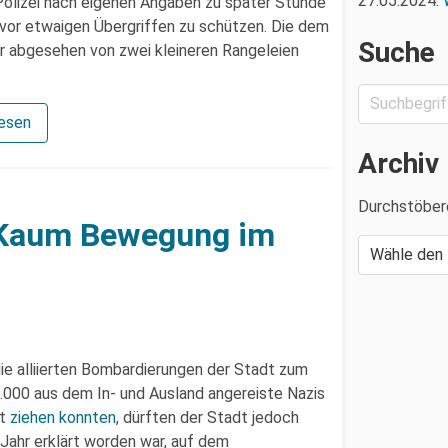
27.05.2024:
Polizei nach eigenen Angaben zu später Stunde
 vor etwaigen Übergriffen zu schützen. Die dem
Suche
 abgesehen von zwei kleineren Rangeleien
lesen
Archiv
Durchstöber
 Kaum Bewegung im
die alliierten Bombardierungen der Stadt zum
 6.000 aus dem In- und Ausland angereiste Nazis
dt
ziehen konnten
, dürften der Stadt jedoch
Jahr erklärt worden war, auf dem