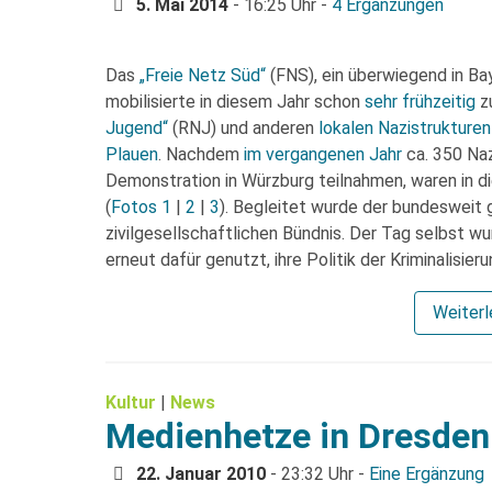
5. Mai 2014
- 16:25 Uhr -
4 Ergänzungen
Das
„Freie Netz Süd“
(FNS), ein überwiegend in B
mobilisierte in diesem Jahr schon
sehr frühzeitig
z
Jugend“
(RNJ) und anderen
lokalen Nazistrukturen
Plauen
. Nachdem
im vergangenen Jahr
ca. 350 Na
Demonstration in Würzburg teilnahmen, waren in 
(
Fotos 1
|
2
|
3
). Begleitet wurde der bundesweit
zivilgesellschaftlichen Bündnis. Der Tag selbst wu
erneut dafür genutzt, ihre Politik der Kriminalisie
Weiter
Kultur
|
News
Medienhetze in Dresden
22. Januar 2010
- 23:32 Uhr -
Eine Ergänzung