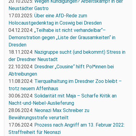
20.10.2025:
Wegen Kündigungen? Arbeitskampf in der
Neustädter Gastro
17.03.2025:
Über eine AfD-Rede zum
Holocaustgedenktag in Coswig bei Dresden
04.12.2024:
„Teilhabe ist nicht verhandelbar“–
Demonstration gegen „Liste der Grausamkeiten“ in
Dresden
18.11.2024:
Nazigruppe sucht (und bekommt) Stress in
der Dresdner Neustadt
22.10.2024:
Dresdner „Cousine“ hilft Pol*innen bei
Abtreibungen
11.08.2024:
Tierqualhaltung im Dresdner Zoo bleibt –
trotz neuem Affenhaus
30.06.2024:
Solidarität mit Maja – Scharfe Kritik an
Nacht-und-Nebel-Auslieferung
28.06.2024:
Neonazi Max Schreiber zu
Bewährungsstrafe verurteilt
17.06.2024:
Prozess nach Angriff am 13. Februar 2022:
Straffreiheit für Neonazi