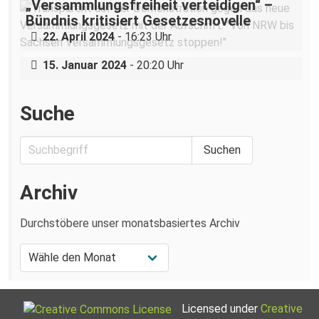
„Versammlungsfreiheit verteidigen“ –
Status quo: Eine Rückschau auf die Idee
Bündnis kritisiert Gesetzesnovelle
#wirstreiken im Landtagswahlkampf
22. April 2024
- 16:23 Uhr
2019
15. Januar 2024
- 20:20 Uhr
Suche
Archiv
Durchstöbere unser monatsbasiertes Archiv
Licensed under
Creative