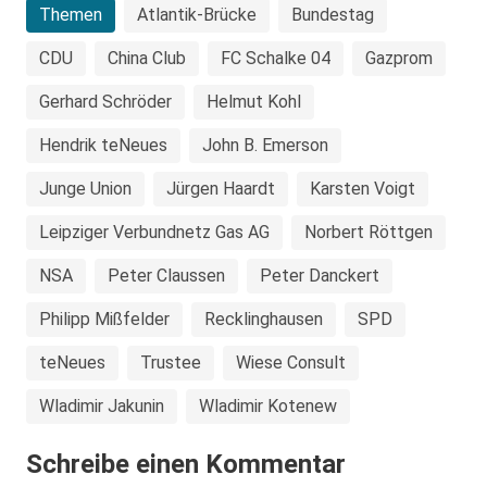
Themen
Atlantik-Brücke
Bundestag
CDU
China Club
FC Schalke 04
Gazprom
Gerhard Schröder
Helmut Kohl
Hendrik teNeues
John B. Emerson
Junge Union
Jürgen Haardt
Karsten Voigt
Leipziger Verbundnetz Gas AG
Norbert Röttgen
NSA
Peter Claussen
Peter Danckert
Philipp Mißfelder
Recklinghausen
SPD
teNeues
Trustee
Wiese Consult
Wladimir Jakunin
Wladimir Kotenew
Schreibe einen Kommentar