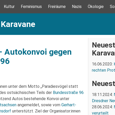
Kultur
Feminismus
Freiräume
Nazis
Ökologie
So
 Karavane
Neuest
– Autokonvoi gegen
Karava
B96
16.06.2020:
rechten Prot
Neuest
:innen unter dem Motto „Paradiesvögel statt
 des ostsächsischen Teils der
Bundesstraße 96
18.11.2024:
dutzend Autos bestehende Konvoi unter
Dresdner Ne
tsachsen
angemeldet, sowie vom
Gerhart-
28.06.2024:
nsdorf
unterstützt. Ziel der Organisator:innen
verurteilt