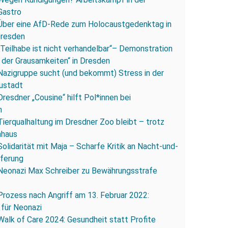
Gastro
Über eine AfD-Rede zum Holocaustgedenktag in
Dresden
„Teilhabe ist nicht verhandelbar“– Demonstration
 der Grausamkeiten“ in Dresden
Nazigruppe sucht (und bekommt) Stress in der
ustadt
Dresdner „Cousine“ hilft Pol*innen bei
n
Tierqualhaltung im Dresdner Zoo bleibt – trotz
nhaus
Solidarität mit Maja – Scharfe Kritik an Nacht-und-
eferung
Neonazi Max Schreiber zu Bewährungsstrafe
Prozess nach Angriff am 13. Februar 2022:
 für Neonazi
Walk of Care 2024: Gesundheit statt Profite