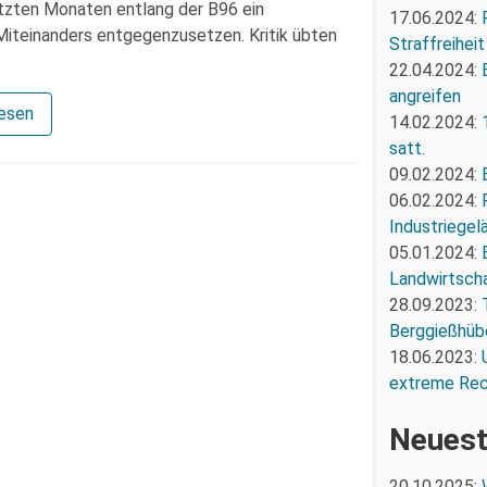
etzten Monaten entlang der B96 ein
17.06.2024:
 Miteinanders entgegenzusetzen. Kritik übten
Straffreiheit
22.04.2024:
angreifen
lesen
14.02.2024:
satt.
09.02.2024:
06.02.2024:
Industriegel
05.01.2024:
Landwirtscha
28.09.2023:
Berggießhüb
18.06.2023:
extreme Re
Neuest
20.10.2025: