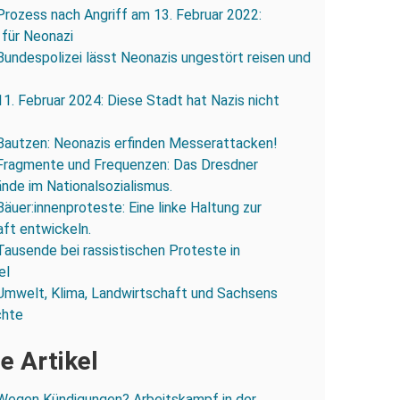
Prozess nach Angriff am 13. Februar 2022:
 für Neonazi
Bundespolizei lässt Neonazis ungestört reisen und
11. Februar 2024: Diese Stadt hat Nazis nicht
Bautzen: Neonazis erfinden Messerattacken!
Fragmente und Frequenzen: Das Dresdner
ände im Nationalsozialismus.
Bäuer:innenproteste: Eine linke Haltung zur
ft entwickeln.
Tausende bei rassistischen Proteste in
el
Umwelt, Klima, Landwirtschaft und Sachsens
chte
e Artikel
Wegen Kündigungen? Arbeitskampf in der