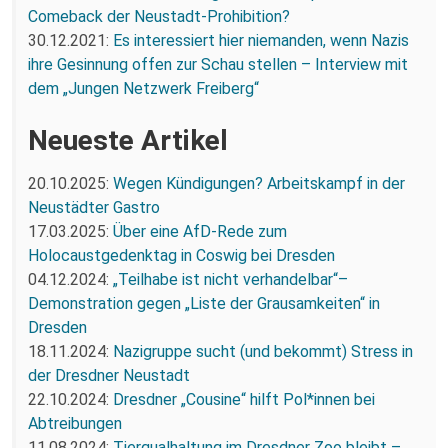
Comeback der Neustadt-Prohibition?
30.12.2021:
Es interessiert hier niemanden, wenn Nazis
ihre Gesinnung offen zur Schau stellen – Interview mit
dem „Jungen Netzwerk Freiberg“
Neueste Artikel
20.10.2025:
Wegen Kündigungen? Arbeitskampf in der
Neustädter Gastro
17.03.2025:
Über eine AfD-Rede zum
Holocaustgedenktag in Coswig bei Dresden
04.12.2024:
„Teilhabe ist nicht verhandelbar“–
Demonstration gegen „Liste der Grausamkeiten“ in
Dresden
18.11.2024:
Nazigruppe sucht (und bekommt) Stress in
der Dresdner Neustadt
22.10.2024:
Dresdner „Cousine“ hilft Pol*innen bei
Abtreibungen
11.08.2024:
Tierqualhaltung im Dresdner Zoo bleibt –