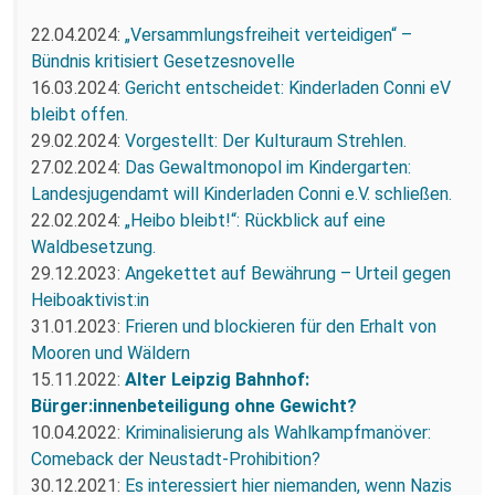
22.04.2024:
„Versammlungsfreiheit verteidigen“ –
Bündnis kritisiert Gesetzesnovelle
16.03.2024:
Gericht entscheidet: Kinderladen Conni eV
bleibt offen.
29.02.2024:
Vorgestellt: Der Kulturaum Strehlen.
27.02.2024:
Das Gewaltmonopol im Kindergarten:
Landesjugendamt will Kinderladen Conni e.V. schließen.
22.02.2024:
„Heibo bleibt!“: Rückblick auf eine
Waldbesetzung.
29.12.2023:
Angekettet auf Bewährung – Urteil gegen
Heiboaktivist:in
31.01.2023:
Frieren und blockieren für den Erhalt von
Mooren und Wäldern
15.11.2022:
Alter Leipzig Bahnhof:
Bürger:innenbeteiligung ohne Gewicht?
10.04.2022:
Kriminalisierung als Wahlkampfmanöver:
Comeback der Neustadt-Prohibition?
30.12.2021:
Es interessiert hier niemanden, wenn Nazis