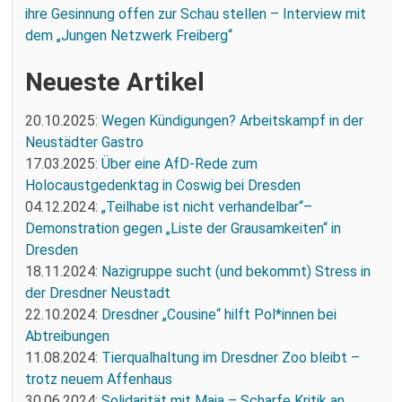
ihre Gesinnung offen zur Schau stellen – Interview mit
dem „Jungen Netzwerk Freiberg“
Neueste Artikel
20.10.2025:
Wegen Kündigungen? Arbeitskampf in der
Neustädter Gastro
17.03.2025:
Über eine AfD-Rede zum
Holocaustgedenktag in Coswig bei Dresden
04.12.2024:
„Teilhabe ist nicht verhandelbar“–
Demonstration gegen „Liste der Grausamkeiten“ in
Dresden
18.11.2024:
Nazigruppe sucht (und bekommt) Stress in
der Dresdner Neustadt
22.10.2024:
Dresdner „Cousine“ hilft Pol*innen bei
Abtreibungen
11.08.2024:
Tierqualhaltung im Dresdner Zoo bleibt –
trotz neuem Affenhaus
30.06.2024:
Solidarität mit Maja – Scharfe Kritik an