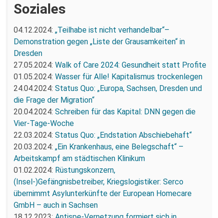
Soziales
04.12.2024:
„Teilhabe ist nicht verhandelbar“–
Demonstration gegen „Liste der Grausamkeiten“ in
Dresden
27.05.2024:
Walk of Care 2024: Gesundheit statt Profite
01.05.2024:
Wasser für Alle! Kapitalismus trockenlegen
24.04.2024:
Status Quo: „Europa, Sachsen, Dresden und
die Frage der Migration“
20.04.2024:
Schreiben für das Kapital: DNN gegen die
Vier-Tage-Woche
22.03.2024:
Status Quo: „Endstation Abschiebehaft“
20.03.2024:
„Ein Krankenhaus, eine Belegschaft“ –
Arbeitskampf am städtischen Klinikum
01.02.2024:
Rüstungskonzern,
(Insel-)Gefängnisbetreiber, Kriegslogistiker: Serco
übernimmt Asylunterkünfte der European Homecare
GmbH – auch in Sachsen
18.12.2023:
Antispe-Vernetzung formiert sich in