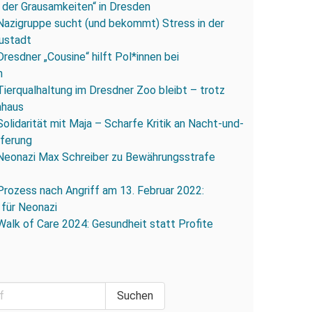
 der Grausamkeiten“ in Dresden
Nazigruppe sucht (und bekommt) Stress in der
ustadt
Dresdner „Cousine“ hilft Pol*innen bei
n
Tierqualhaltung im Dresdner Zoo bleibt – trotz
nhaus
Solidarität mit Maja – Scharfe Kritik an Nacht-und-
eferung
Neonazi Max Schreiber zu Bewährungsstrafe
Prozess nach Angriff am 13. Februar 2022:
 für Neonazi
Walk of Care 2024: Gesundheit statt Profite