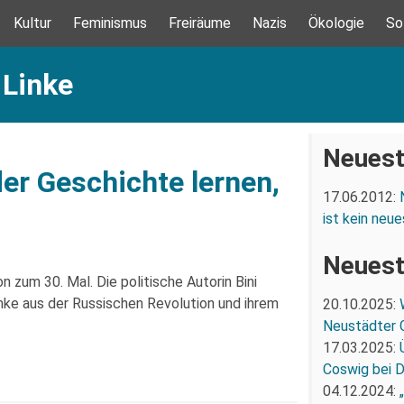
Kultur
Feminismus
Freiräume
Nazis
Ökologie
So
 Linke
Neuest
der Geschichte lernen,
17.06.2012:
ist kein ne
Neuest
 zum 30. Mal. Die politische Autorin Bini
inke aus der Russischen Revolution und ihrem
20.10.2025:
Neustädter 
17.03.2025:
Coswig bei 
04.12.2024: