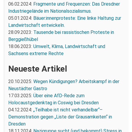
06.02.2024:
Fragmente und Frequenzen: Das Dresdner
Industriegelände im Nationalsozialismus.
05.01.2024:
Bäuer:innenproteste: Eine linke Haltung zur
Landwirtschaft entwickeln.
28.09.2023:
Tausende bei rassistischen Proteste in
Berggießhübel
18.06.2023:
Umwelt, Klima, Landwirtschaft und
Sachsens extreme Rechte
Neueste Artikel
20.10.2025:
Wegen Kündigungen? Arbeitskampf in der
Neustädter Gastro
17.03.2025:
Über eine AfD-Rede zum
Holocaustgedenktag in Coswig bei Dresden
04.12.2024:
„Teilhabe ist nicht verhandelbar“–
Demonstration gegen „Liste der Grausamkeiten“ in
Dresden
18.11.2024:
Nazigruppe sucht (und bekommt) Stress in