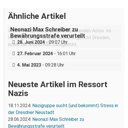
Ähnliche Artikel
Neonazi Max Schreiber zu
Das Gewaltmonopol im Kindergarten:
Bewährungsstrafe verurteilt
Landesjugendamt will Kinderladen Conni
28. Juni 2024
- 09:07 Uhr
e.V. schließen.
27. Februar 2024
- 16:01 Uhr
Pflegenotstand jetzt beheben!
4. Mai 2023
- 09:28 Uhr
Neueste Artikel im Ressort
Nazis
18.11.2024:
Nazigruppe sucht (und bekommt) Stress in
der Dresdner Neustadt
28.06.2024:
Neonazi Max Schreiber zu
Bewährungsstrafe verurteilt