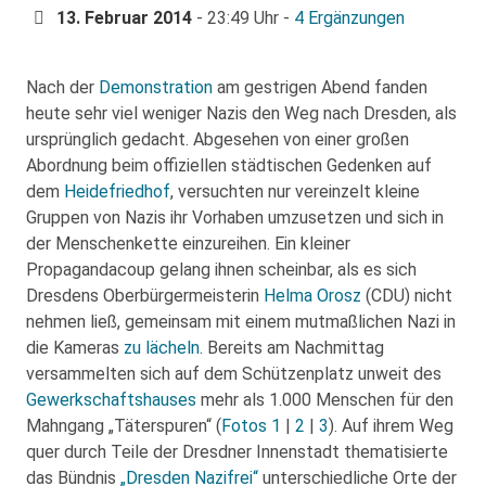
13. Februar 2014
- 23:49 Uhr -
4 Ergänzungen
Nach der
Demonstration
am gestrigen Abend fanden
heute sehr viel weniger Nazis den Weg nach Dresden, als
ursprünglich gedacht. Abgesehen von einer großen
Abordnung beim offiziellen städtischen Gedenken auf
dem
Heidefriedhof
, versuchten nur vereinzelt kleine
Gruppen von Nazis ihr Vorhaben umzusetzen und sich in
der Menschenkette einzureihen. Ein kleiner
Propagandacoup gelang ihnen scheinbar, als es sich
Dresdens Oberbürgermeisterin
Helma Orosz
(CDU) nicht
nehmen ließ, gemeinsam mit einem mutmaßlichen Nazi in
die Kameras
zu lächeln
. Bereits am Nachmittag
versammelten sich auf dem Schützenplatz unweit des
Gewerkschaftshauses
mehr als 1.000 Menschen für den
Mahngang „Täterspuren“ (
Fotos 1
|
2
|
3
). Auf ihrem Weg
quer durch Teile der Dresdner Innenstadt thematisierte
das Bündnis
„Dresden Nazifrei“
unterschiedliche Orte der