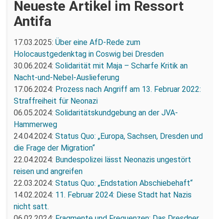
Neueste Artikel im Ressort
Antifa
17.03.2025:
Über eine AfD-Rede zum
Holocaustgedenktag in Coswig bei Dresden
30.06.2024:
Solidarität mit Maja – Scharfe Kritik an
Nacht-und-Nebel-Auslieferung
17.06.2024:
Prozess nach Angriff am 13. Februar 2022:
Straffreiheit für Neonazi
06.05.2024:
Solidaritätskundgebung an der JVA-
Hammerweg
24.04.2024:
Status Quo: „Europa, Sachsen, Dresden und
die Frage der Migration“
22.04.2024:
Bundespolizei lässt Neonazis ungestört
reisen und angreifen
22.03.2024:
Status Quo: „Endstation Abschiebehaft“
14.02.2024:
11. Februar 2024: Diese Stadt hat Nazis
nicht satt.
06.02.2024:
Fragmente und Frequenzen: Das Dresdner