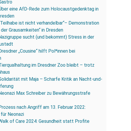
Gastro
Über eine AfD-Rede zum Holocaustgedenktag in
Dresden
„Teilhabe ist nicht verhandelbar“– Demonstration
 der Grausamkeiten“ in Dresden
Nazigruppe sucht (und bekommt) Stress in der
ustadt
Dresdner „Cousine“ hilft Pol*innen bei
n
Tierqualhaltung im Dresdner Zoo bleibt – trotz
nhaus
Solidarität mit Maja – Scharfe Kritik an Nacht-und-
eferung
Neonazi Max Schreiber zu Bewährungsstrafe
Prozess nach Angriff am 13. Februar 2022:
 für Neonazi
Walk of Care 2024: Gesundheit statt Profite