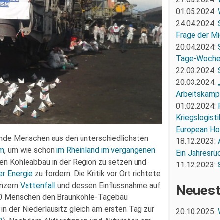
01.05.2024:
24.04.2024:
Frage der Mi
20.04.2024:
Tage-Woch
22.03.2024:
20.03.2024:
Arbeitskampf
01.02.2024:
Kriegslogist
European Ho
de Menschen aus den unterschiedlichsten
18.12.2023:
im
, um wie schon
im Rheinland im vergangenen
Ein Jahresrü
den Kohleabbau in der Region zu setzen und
11.12.2023:
er Energie
zu fordern. Die Kritik vor Ort richtete
onzern
Vattenfall
und dessen Einflussnahme auf
Neuest
000 Menschen den Braunkohle-Tagebau
n der Niederlausitz gleich am ersten Tag zur
20.10.2025: