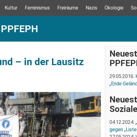
Kultur
Feminismus
Freiräume
Nazis
Ökologie
So
: PPFEPH
Neuest
und – in der Lausitz
PPFEP
29.05.2016:
„Ende Gelän
Neuest
Sozial
04.12.2024:
gegen „Liste
27.05.2024: