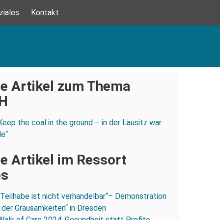
ziales
Kontakt
e Artikel zum Thema
H
Keep the coal in the ground – in der Lausitz war
de“
e Artikel im Ressort
es
„Teilhabe ist nicht verhandelbar“– Demonstration
 der Grausamkeiten“ in Dresden
Walk of Care 2024: Gesundheit statt Profite