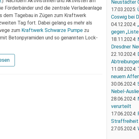
2
). Nachdem Aktivistinnen und Aktivisten am
Neustädter 
ie Förderbänder und die zentrale Verladeanlage
17.03.2025:
aus dem Tagebau in Zügen zum Kraftwerk
Coswig bei 
zweiten Tag fort. Dabei gelang es mehr als
04.12.2024:
tswege zum
Kraftwerk Schwarze Pumpe
zu
gegen „Liste
n mit Betonpyramiden und so genannten Lock-
18.11.2024:
Dresdner Ne
22.10.2024:
lesen
Abtreibunge
11.08.2024:
neuem Affe
30.06.2024:
Nebel-Ausli
28.06.2024:
verurteilt
17.06.2024:
Straffreiheit
27.05.2024: