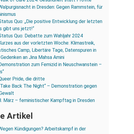
Walpurgisnacht in Dresden: Gegen Rammstein, für
inismus
Status Quo: „Die positive Entwicklung der letzten
s gibt uns jetzt!“
Status Quo: Debatte zum Wahljahr 2024
Kurzes aus der vorletzten Woche: Klimastreik,
stisches Camp, Libertäre Tage, Datenspuren in
 Gedenken an Jina Mahsa Amini
Demonstration zum Femizid in Neuschwanstein –
os“
Queer Pride, die dritte
„Take Back The Night“ – Demonstration gegen
 Gewalt
8. März – feministischer Kampftag in Dresden
e Artikel
Wegen Kündigungen? Arbeitskampf in der