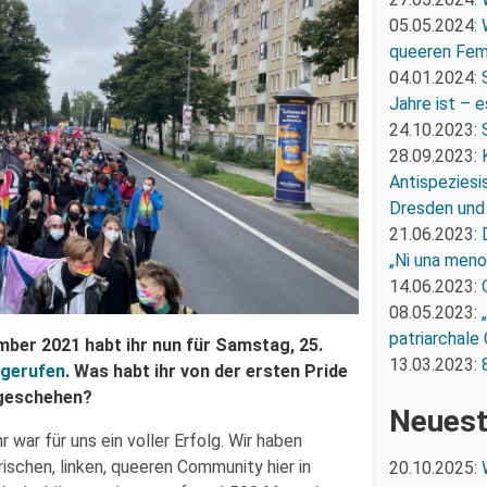
05.05.2024:
queeren Fem
04.01.2024:
Jahre ist – e
24.10.2023:
28.09.2023:
Antispeziesi
Dresden und
21.06.2023:
„Ni una men
14.06.2023:
08.05.2023:
patriarchale
mber 2021 habt ihr nun für Samstag, 25.
13.03.2023:
fgerufen
. Was habt ihr von der ersten Pride
 geschehen?
Neuest
r war für uns ein voller Erfolg. Wir haben
ischen, linken, queeren Community hier in
20.10.2025: