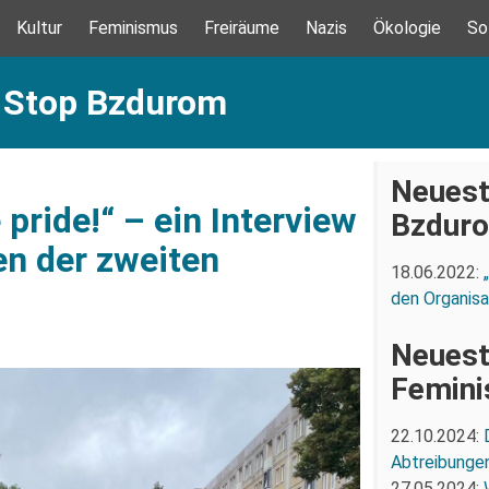
Kultur
Feminismus
Freiräume
Nazis
Ökologie
So
: Stop Bzdurom
Neuest
e pride!“ – ein Interview
Bzdur
en der zweiten
18.06.2022:
den Organisa
Neuest
Femin
22.10.2024:
Abtreibunge
27.05.2024: