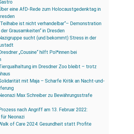
Gastro
Über eine AfD-Rede zum Holocaustgedenktag in
Dresden
„Teilhabe ist nicht verhandelbar“– Demonstration
 der Grausamkeiten“ in Dresden
Nazigruppe sucht (und bekommt) Stress in der
ustadt
Dresdner „Cousine“ hilft Pol*innen bei
n
Tierqualhaltung im Dresdner Zoo bleibt – trotz
nhaus
Solidarität mit Maja – Scharfe Kritik an Nacht-und-
eferung
Neonazi Max Schreiber zu Bewährungsstrafe
Prozess nach Angriff am 13. Februar 2022:
 für Neonazi
Walk of Care 2024: Gesundheit statt Profite