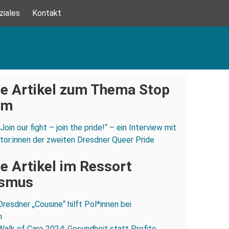
ziales
Kontakt
e Artikel zum Thema Stop
om
„Join our fight – join the pride!“ – ein Interview mit
tor:innen der zweiten Dresdner Queer Pride
e Artikel im Ressort
ismus
Dresdner „Cousine“ hilft Pol*innen bei
n
Walk of Care 2024: Gesundheit statt Profite