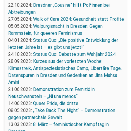
22.10.2024:
Dresdner „Cousine“ hilft Pol*innen bei
Abtreibungen
27.05.2024:
Walk of Care 2024: Gesundheit statt Profite
05.05.2024:
Walpurgisnacht in Dresden: Gegen
Rammstein, für queeren Feminismus
04.01.2024:
Status Quo: „Die positive Entwicklung der
letzten Jahre ist – es gibt uns jetzt!“
24.10.2023:
Status Quo: Debatte zum Wahljahr 2024
28.09.2023:
Kurzes aus der vorletzten Woche:
Klimastreik, Antispeziesistisches Camp, Libertäre Tage,
Datenspuren in Dresden und Gedenken an Jina Mahsa
Amini
21.06.2023:
Demonstration zum Femizid in
Neuschwanstein – „Ni una menos“
14.06.2023:
Queer Pride, die dritte
08.05.2023:
„Take Back The Night“ – Demonstration
gegen patriarchale Gewalt
13.03.2023:
8. März – feministischer Kampftag in