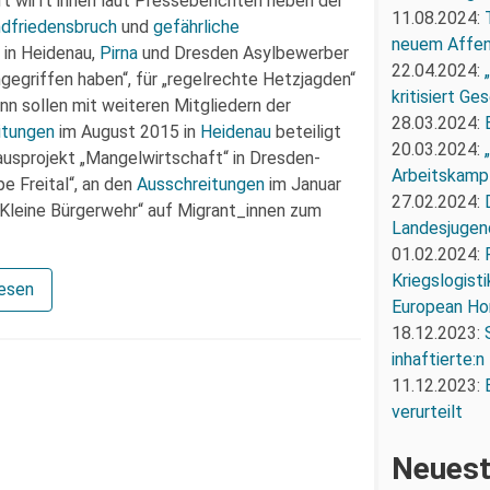
t wirft ihnen laut Presseberichten neben der
11.08.2024:
dfriedensbruch
und
gefährliche
neuem Affe
5 in Heidenau,
Pirna
und Dresden Asylbewerber
22.04.2024:
gegriffen haben“, für „regelrechte Hetzjagden“
kritisiert G
nn sollen mit weiteren Mitgliedern der
28.03.2024:
itungen
im August 2015 in
Heidenau
beteiligt
20.03.2024:
usprojekt „Mangelwirtschaft“ in Dresden-
Arbeitskampf
 Freital“, an den
Ausschreitungen
im Januar
27.02.2024:
„Kleine Bürgerwehr“ auf Migrant_innen zum
Landesjugend
01.02.2024:
Kriegslogist
lesen
European Ho
18.12.2023:
inhaftierte:n
11.12.2023:
verurteilt
Neuest