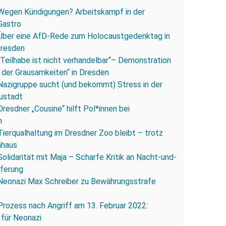
Wegen Kündigungen? Arbeitskampf in der
Gastro
Über eine AfD-Rede zum Holocaustgedenktag in
Dresden
„Teilhabe ist nicht verhandelbar“– Demonstration
 der Grausamkeiten“ in Dresden
Nazigruppe sucht (und bekommt) Stress in der
ustadt
Dresdner „Cousine“ hilft Pol*innen bei
n
Tierqualhaltung im Dresdner Zoo bleibt – trotz
nhaus
Solidarität mit Maja – Scharfe Kritik an Nacht-und-
eferung
Neonazi Max Schreiber zu Bewährungsstrafe
Prozess nach Angriff am 13. Februar 2022:
 für Neonazi