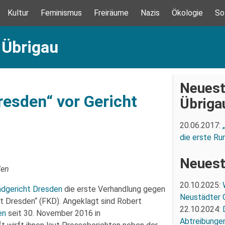
Kultur
Feminismus
Freiräume
Nazis
Ökologie
So
 Übrigau
Neuest
esden“ vor Gericht
Übriga
20.06.2017:
die erste Ru
Neuest
den
20.10.2025:
ndgericht Dresden
die erste Verhandlung gegen
Neustädter 
t Dresden“ (FKD). Angeklagt sind Robert
22.10.2024:
en
seit 30. November 2016 in
Abtreibunge