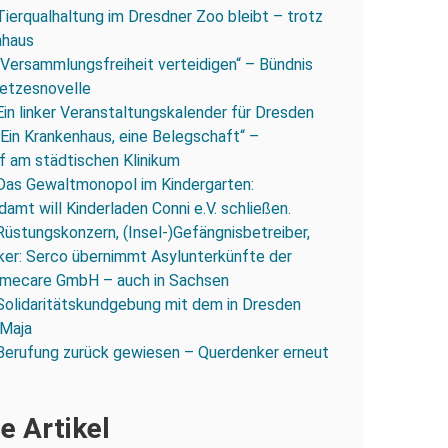
Tierqualhaltung im Dresdner Zoo bleibt – trotz
nhaus
„Versammlungsfreiheit verteidigen“ – Bündnis
esetzesnovelle
Ein linker Veranstaltungskalender für Dresden
„Ein Krankenhaus, eine Belegschaft“ –
 am städtischen Klinikum
Das Gewaltmonopol im Kindergarten:
amt will Kinderladen Conni e.V. schließen.
Rüstungskonzern, (Insel-)Gefängnisbetreiber,
iker: Serco übernimmt Asylunterkünfte der
mecare GmbH – auch in Sachsen
Solidaritätskundgebung mit dem in Dresden
 Maja
Berufung zurück gewiesen – Querdenker erneut
e Artikel