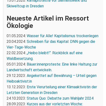
15.01.2020:
Klimaproteste vor Siemenswerk und
Skiweltcup in Dresden
Neueste Artikel im Ressort
Ökologie
01.05.2024:
Wasser für Alle! Kapitalismus trockenlegen
20.04.2024:
Schreiben für das Kapital: DNN gegen die
Vier-Tage-Woche
22.02.2024:
„Heibo bleibt!“: Rückblick auf eine
Waldbesetzung.
05.01.2024:
Bäuer:innenproteste: Eine linke Haltung zur
Landwirtschaft entwickeln.
29.12.2023:
Angekettet auf Bewährung – Urteil gegen
Heiboaktivist:in
13.12.2023:
Erste Verurteilung einer Klimaaktivistin der
Letzten Generation in Dresden
24.10.2023:
Status Quo: Debatte zum Wahljahr 2024
28.09.2023:
Kurzes aus der vorletzten Woche: