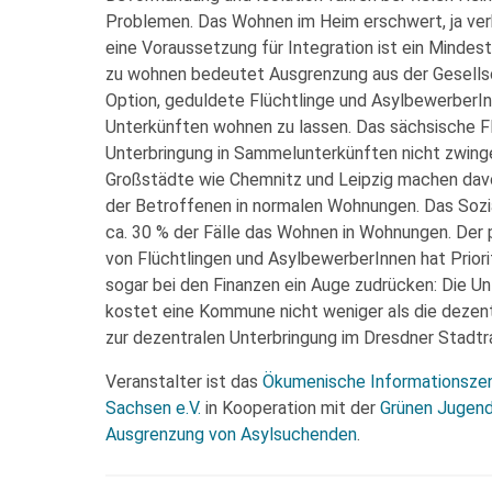
Problemen. Das Wohnen im Heim erschwert, ja verh
eine Voraussetzung für Integration ist ein Minde
zu wohnen bedeutet Ausgrenzung aus der Gesells
Option, geduldete Flüchtlinge und AsylbewerberI
Unterkünften wohnen zu lassen. Das sächsische F
Unterbringung in Sammelunterkünften nicht zwingen
Großstädte wie Chemnitz und Leipzig machen davo
der Betroffenen in normalen Wohnungen. Das Sozia
ca. 30 % der Fälle das Wohnen in Wohnungen. Der p
von Flüchtlingen und AsylbewerberInnen hat Prior
sogar bei den Finanzen ein Auge zudrücken: Die 
kostet eine Kommune nicht weniger als die dezentr
zur dezentralen Unterbringung im Dresdner Stadtr
Veranstalter ist das
Ökumenische Informationsze
Sachsen e.V.
in Kooperation mit der
Grünen Jugen
Ausgrenzung von Asylsuchenden
.