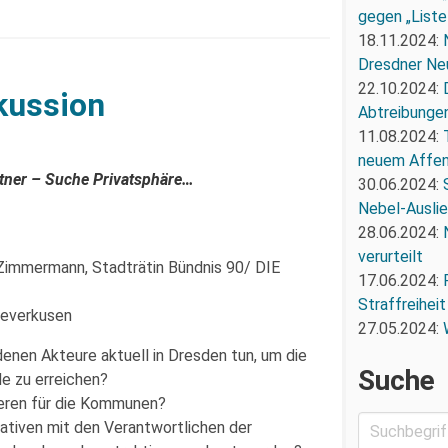
gegen „Liste
18.11.2024:
Dresdner Ne
22.10.2024:
kussion
Abtreibunge
11.08.2024:
neuem Affe
tner – Suche Privatsphäre…
30.06.2024:
Nebel-Ausli
28.06.2024:
verurteilt
immermann, Stadträtin Bündnis 90/ DIE
17.06.2024:
Straffreiheit
 Leverkusen
27.05.2024:
enen Akteure aktuell in Dresden tun, um die
Suche
e zu erreichen?
ieren für die Kommunen?
iativen mit den Verantwortlichen der