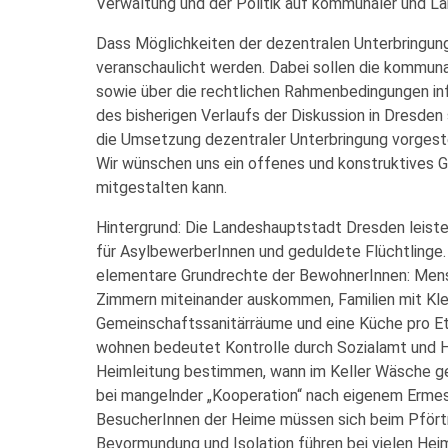
Verwaltung und der Politik auf kommunaler und 
Dass Möglichkeiten der dezentralen Unterbringung 
veranschaulicht werden. Dabei sollen die kommun
sowie über die rechtlichen Rahmenbedingungen in
des bisherigen Verlaufs der Diskussion in Dresden
die Umsetzung dezentraler Unterbringung vorgeste
Wir wünschen uns ein offenes und konstruktives Ge
mitgestalten kann.
Hintergrund: Die Landeshauptstadt Dresden leist
für AsylbewerberInnen und geduldete Flüchtlinge
elementare Grundrechte der BewohnerInnen: Mensc
Zimmern miteinander auskommen, Familien mit Klei
Gemeinschaftssanitärräume und eine Küche pro 
wohnen bedeutet Kontrolle durch Sozialamt und He
Heimleitung bestimmen, wann im Keller Wäsche g
bei mangelnder „Kooperation“ nach eigenem Ermes
BesucherInnen der Heime müssen sich beim Pförtn
Bevormundung und Isolation führen bei vielen H