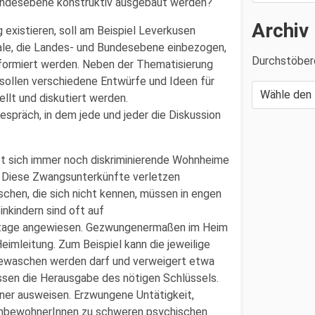
Landesebene konstruktiv ausgebaut werden?
Archiv
existieren, soll am Beispiel Leverkusen
ale, die Landes- und Bundesebene einbezogen,
Durchstöber
formiert werden. Neben der Thematisierung
 sollen verschiedene Entwürfe und Ideen für
llt und diskutiert werden.
spräch, in dem jede und jeder die Diskussion
et sich immer noch diskriminierende Wohnheime
. Diese Zwangsunterkünfte verletzen
hen, die sich nicht kennen, müssen in engen
nkindern sind oft auf
Etage angewiesen. Gezwungenermaßen im Heim
imleitung. Zum Beispiel kann die jeweilige
ewaschen werden darf und verweigert etwa
sen die Herausgabe des nötigen Schlüssels.
er ausweisen. Erzwungene Untätigkeit,
eimbewohnerInnen zu schweren psychischen