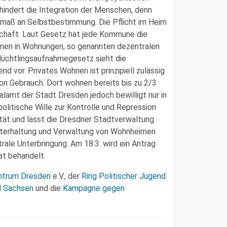
indert die Integration der Menschen, denn
stmaß an Selbstbestimmung. Die Pflicht im Heim
chaft. Laut Gesetz hat jede Kommune die
nnen in Wohnungen, so genannten dezentralen
lüchtlingsaufnahmegesetz sieht die
d vor. Privates Wohnen ist prinzipiell zulässig
n Gebrauch. Dort wohnen bereits bis zu 2/3
lamt der Stadt Dresden jedoch bewilligt nur in
olitische Wille zur Kontrolle und Repression
ität und lässt die Dresdner Stadtverwaltung
Unterhaltung und Verwaltung von Wohnheimen
ale Unterbringung. Am 18.3. wird ein Antrag
at behandelt.
ntrum Dresden
e.V., der
Ring Politischer Jugend
d Sachsen
und die
Kampagne gegen