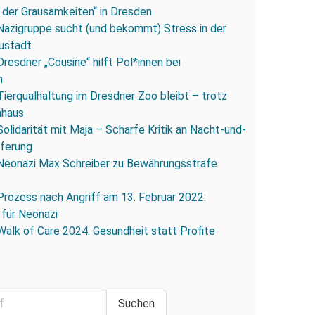
 der Grausamkeiten“ in Dresden
Nazigruppe sucht (und bekommt) Stress in der
ustadt
Dresdner „Cousine“ hilft Pol*innen bei
n
Tierqualhaltung im Dresdner Zoo bleibt – trotz
nhaus
Solidarität mit Maja – Scharfe Kritik an Nacht-und-
eferung
Neonazi Max Schreiber zu Bewährungsstrafe
Prozess nach Angriff am 13. Februar 2022:
 für Neonazi
Walk of Care 2024: Gesundheit statt Profite