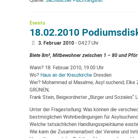
Quelle:
Sächsischer Flüchtlingsrat
Events
18.02.2010 Podiumsdis
3. Februar 2010
- 04:27 Uhr
Biete 8m², Mitbewohner zwischen 1 – 80 und Pför
Wann? 18. Februar 2010, 19.00 Uhr
Wo?
Haus an der Kreuzkirche
Dresden
Wer? Mohammad al Masalme, Asyl suchend; Elke Z
GRÜNEN;
Frank Stein, Beigeordneter „Bürger und Soziales“
Unter der Fragestellung: Was können die verschied
bestmöglichen Wohnbedingungen für Asylsuchend
Welche tatsächlichen Handlungsspielräume exist
Wie kann die Zusammenarbeit der Vereine und Init