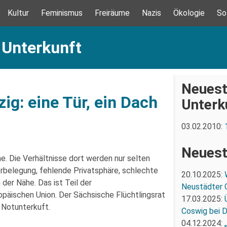
Kultur
Feminismus
Freiräume
Nazis
Ökologie
So
 Unterkunft
Neuest
ig: eine Tür, ein Dach
Unterk
03.02.2010:
Neuest
. Die Verhältnisse dort werden nur selten
berbelegung, fehlende Privatsphäre, schlechte
20.10.2025:
der Nähe. Das ist Teil der
Neustädter 
päischen Union. Der Sächsische Flüchtlingsrat
17.03.2025:
r Notunterkuft.
Coswig bei 
04.12.2024: