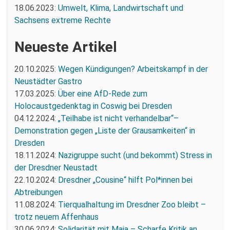
18.06.2023:
Umwelt, Klima, Landwirtschaft und
Sachsens extreme Rechte
Neueste Artikel
20.10.2025:
Wegen Kündigungen? Arbeitskampf in der
Neustädter Gastro
17.03.2025:
Über eine AfD-Rede zum
Holocaustgedenktag in Coswig bei Dresden
04.12.2024:
„Teilhabe ist nicht verhandelbar“–
Demonstration gegen „Liste der Grausamkeiten“ in
Dresden
18.11.2024:
Nazigruppe sucht (und bekommt) Stress in
der Dresdner Neustadt
22.10.2024:
Dresdner „Cousine“ hilft Pol*innen bei
Abtreibungen
11.08.2024:
Tierqualhaltung im Dresdner Zoo bleibt –
trotz neuem Affenhaus
30.06.2024:
Solidarität mit Maja – Scharfe Kritik an