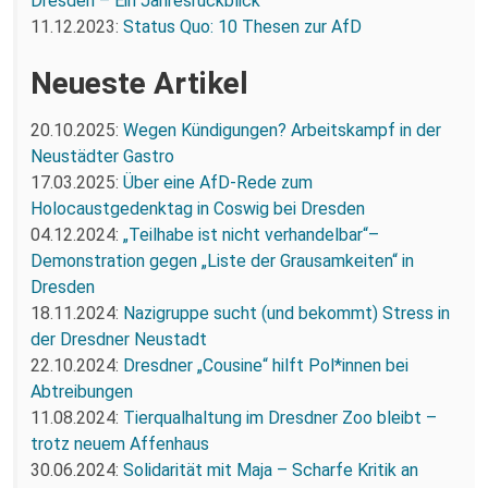
Dresden – Ein Jahresrückblick
11.12.2023:
Status Quo: 10 Thesen zur AfD
Neueste Artikel
20.10.2025:
Wegen Kündigungen? Arbeitskampf in der
Neustädter Gastro
17.03.2025:
Über eine AfD-Rede zum
Holocaustgedenktag in Coswig bei Dresden
04.12.2024:
„Teilhabe ist nicht verhandelbar“–
Demonstration gegen „Liste der Grausamkeiten“ in
Dresden
18.11.2024:
Nazigruppe sucht (und bekommt) Stress in
der Dresdner Neustadt
22.10.2024:
Dresdner „Cousine“ hilft Pol*innen bei
Abtreibungen
11.08.2024:
Tierqualhaltung im Dresdner Zoo bleibt –
trotz neuem Affenhaus
30.06.2024:
Solidarität mit Maja – Scharfe Kritik an