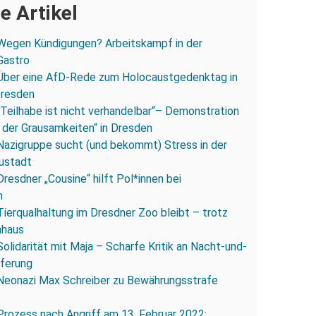
e Artikel
Wegen Kündigungen? Arbeitskampf in der
Gastro
Über eine AfD-Rede zum Holocaustgedenktag in
Dresden
„Teilhabe ist nicht verhandelbar“– Demonstration
 der Grausamkeiten“ in Dresden
Nazigruppe sucht (und bekommt) Stress in der
ustadt
Dresdner „Cousine“ hilft Pol*innen bei
n
Tierqualhaltung im Dresdner Zoo bleibt – trotz
nhaus
Solidarität mit Maja – Scharfe Kritik an Nacht-und-
eferung
Neonazi Max Schreiber zu Bewährungsstrafe
Prozess nach Angriff am 13. Februar 2022: