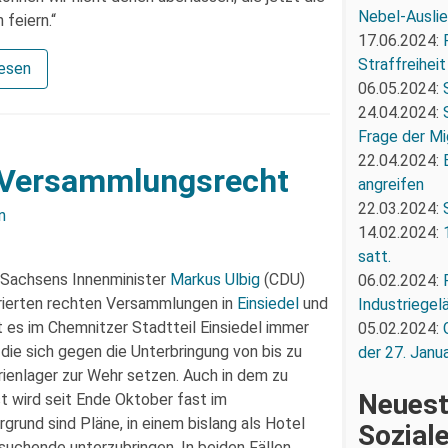
Nebel-Ausli
feiern.“
17.06.2024:
Straffreiheit
lesen
06.05.2024:
24.04.2024:
Frage der Mi
22.04.2024:
 Versammlungsrecht
angreifen
22.03.2024:
n
14.02.2024:
satt.
t Sachsens Innenminister
Markus Ulbig
(CDU)
06.02.2024:
norierten rechten Versammlungen in
Einsiedel
und
Industriegel
es im Chemnitzer Stadtteil Einsiedel immer
05.02.2024:
die sich gegen die Unterbringung von bis zu
der 27. Janua
ienlager zur Wehr setzen. Auch in dem zu
Neuest
 wird seit Ende Oktober fast im
ergrund sind Pläne, in einem bislang als Hotel
Sozial
uchende unterzubringen. In beiden Fällen