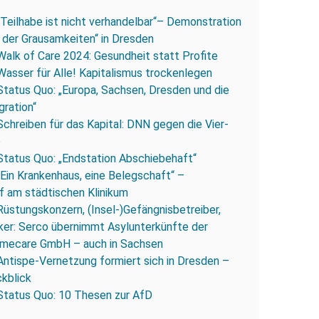
„Teilhabe ist nicht verhandelbar“– Demonstration
 der Grausamkeiten“ in Dresden
Walk of Care 2024: Gesundheit statt Profite
Wasser für Alle! Kapitalismus trockenlegen
Status Quo: „Europa, Sachsen, Dresden und die
gration“
Schreiben für das Kapital: DNN gegen die Vier-
e
Status Quo: „Endstation Abschiebehaft“
„Ein Krankenhaus, eine Belegschaft“ –
 am städtischen Klinikum
Rüstungskonzern, (Insel-)Gefängnisbetreiber,
iker: Serco übernimmt Asylunterkünfte der
mecare GmbH – auch in Sachsen
Antispe-Vernetzung formiert sich in Dresden –
ckblick
Status Quo: 10 Thesen zur AfD