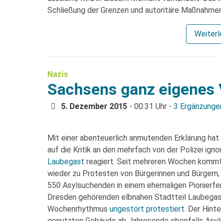
Schließung der Grenzen und autoritäre Maßnahmen 
Weiter
Nazis
Sachsens ganz eigenes
5. Dezember 2015
- 00:31 Uhr -
3 Ergänzunge
Mit einer abenteuerlich anmutenden Erklärung ha
auf die Kritik an den mehrfach von der Polizei ig
Laubegast
reagiert. Seit mehreren Wochen kommt 
wieder zu Protesten von Bürgerinnen und Bürgern, 
550 Asylsuchenden in einem ehemaligen Pionierfer
Dresden gehörenden elbnahen Stadtteil Laubegast
Wochenrhythmus
ungestört protestiert
. Der Hint
genutzten Gebäude ab Jahresende ebenfalls Asyls