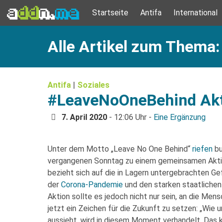
Startseite
Antifa
International
Alle Artikel zum Thema
Antifa
|
Soziales
#LeaveNoOneBehind Akt
7. April 2020
- 12:06 Uhr -
Eine Ergänzung
Unter dem Motto „Leave No One Behind“
riefen
bu
vergangenen Sonntag zu einem gemeinsamen Aktio
bezieht sich auf die in Lagern untergebrachten G
der
Corona-Pandemie
und den starken staatlichen
Aktion sollte es jedoch nicht nur sein, an die Mens
jetzt ein Zeichen für die Zukunft zu setzen: „Wie
aussieht, wird in diesem Moment verhandelt. Das k