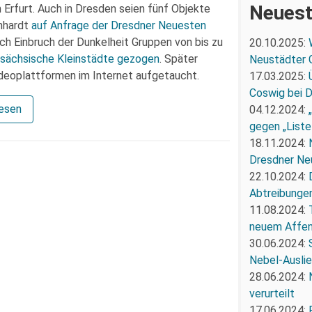
Neuest
Erfurt. Auch in Dresden seien fünf Objekte
nhardt
auf Anfrage der Dresdner Neuesten
ch Einbruch der Dunkelheit Gruppen von bis zu
20.10.2025:
 sächsische Kleinstädte gezogen
. Später
Neustädter 
deoplattformen im Internet aufgetaucht.
17.03.2025:
Coswig bei 
lesen
04.12.2024:
gegen „Liste
18.11.2024:
Dresdner Ne
22.10.2024:
Abtreibunge
11.08.2024:
neuem Affe
30.06.2024:
Nebel-Ausli
28.06.2024:
verurteilt
17.06.2024: