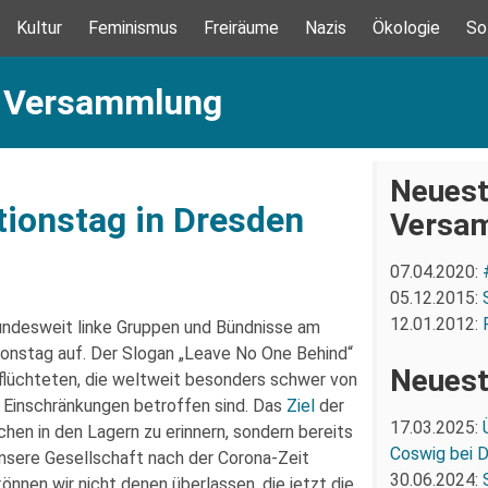
Kultur
Feminismus
Freiräume
Nazis
Ökologie
So
: Versammlung
Neuest
ionstag in Dresden
Versa
07.04.2020:
05.12.2015:
12.01.2012:
ndesweit linke Gruppen und Bündnisse am
nstag auf. Der Slogan „Leave No One Behind“
Neuest
eflüchteten, die weltweit besonders schwer von
 Einschränkungen betroffen sind. Das
Ziel
der
17.03.2025:
chen in den Lagern zu erinnern, sondern bereits
Coswig bei 
 unsere Gesellschaft nach der Corona-Zeit
30.06.2024:
önnen wir nicht denen überlassen, die jetzt die