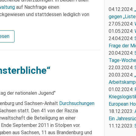
waltung
auf Nachfrage einen
04.12.2024:
ckgewiesen und stattdessen lediglich von
gegen „Liste
27.05.2024:
01.05.2024:
lesen
24.04.2024:
Frage der Mi
20.04.2024:
Tage-Woch
22.03.2024:
sterbliche“
20.03.2024:
Arbeitskampf
01.02.2024:
Kriegslogist
ndenburg und Sachsen-Anhalt
Durchsuchungen
European Ho
Sachsen statt. Den 41 von der Razzia
18.12.2023:
waltschaft die Beteiligung an einer
Ein Jahresrü
Ende September 2011 in Stolpen vor.
11.12.2023:
aben aus Sachsen, 11 aus Brandenburg und