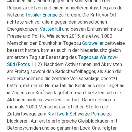
Aktionen ein Zeichen gegen den Kohleabbau in der
Region zu setzen und einen schnelleren Ausstieg aus der
Nutzung
fossiler Energie
zu fordern. Die Kritik vor Ort
richtete sich vor allem gegen den schwedischen
Energiekonzern
Vattenfall
und dessen Einflussnahme auf
Presse und Politik. Wie schon 2015, als etwa 1.000
Menschen den Braunkohle-Tagebau
Garzweiler
zeitweise
besetzt hatten, kam es auch in der Niederlausitz gleich
am ersten Tag zur Besetzung des
Tagebaus Welzow-
Süd
(
Fotos 1
|
2
). Nachdem Aktivistinnen und Aktivisten
am Freitag sowohl den Radschaufelbagger, als auch die
Förderbänder und die zentrale Verladeanlage besetzt
hatten, mit der im Normalfall die Kohle aus dem Tagebau
in Zügen zum Kraftwerk gefahren wird, setzten sich die
Aktionen auch am zweiten Tag fort. Dabei gelang es
mehr als 1.000 Menschen, an etlichen Stellen die
Zufahrtswege zum
Kraftwerk Schwarze Pumpe
zu
blockieren. Auf erste erfolgreiche Gleisblockaden mit
Betonpyramiden und so genannten Lock-Ons, folgten