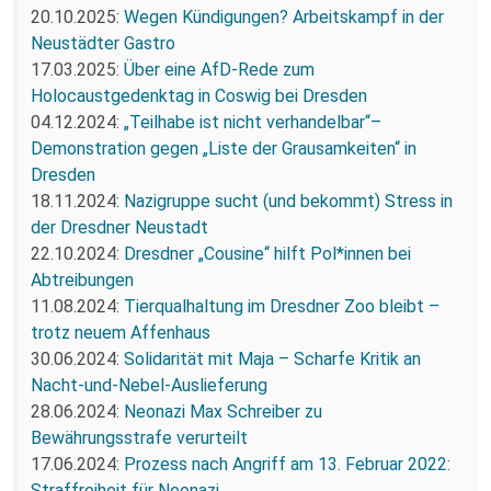
20.10.2025:
Wegen Kündigungen? Arbeitskampf in der
Neustädter Gastro
17.03.2025:
Über eine AfD-Rede zum
Holocaustgedenktag in Coswig bei Dresden
04.12.2024:
„Teilhabe ist nicht verhandelbar“–
Demonstration gegen „Liste der Grausamkeiten“ in
Dresden
18.11.2024:
Nazigruppe sucht (und bekommt) Stress in
der Dresdner Neustadt
22.10.2024:
Dresdner „Cousine“ hilft Pol*innen bei
Abtreibungen
11.08.2024:
Tierqualhaltung im Dresdner Zoo bleibt –
trotz neuem Affenhaus
30.06.2024:
Solidarität mit Maja – Scharfe Kritik an
Nacht-und-Nebel-Auslieferung
28.06.2024:
Neonazi Max Schreiber zu
Bewährungsstrafe verurteilt
17.06.2024:
Prozess nach Angriff am 13. Februar 2022:
Straffreiheit für Neonazi