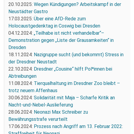
20.10.2025:
Wegen Kündigungen? Arbeitskampf in der
Neustädter Gastro
17.03.2025:
Über eine AfD-Rede zum
Holocaustgedenktag in Coswig bei Dresden
04.12.2024:
„Teilhabe ist nicht verhandelbar“–
Demonstration gegen „Liste der Grausamkeiten“ in
Dresden
18.11.2024:
Nazigruppe sucht (und bekommt) Stress in
der Dresdner Neustadt
22.10.2024:
Dresdner „Cousine“ hilft Pol*innen bei
Abtreibungen
11.08.2024:
Tierqualhaltung im Dresdner Zoo bleibt –
trotz neuem Affenhaus
30.06.2024:
Solidarität mit Maja – Scharfe Kritik an
Nacht-und-Nebel-Auslieferung
28.06.2024:
Neonazi Max Schreiber zu
Bewährungsstrafe verurteilt
17.06.2024:
Prozess nach Angriff am 13. Februar 2022:
Straffreiheit für Neonazi