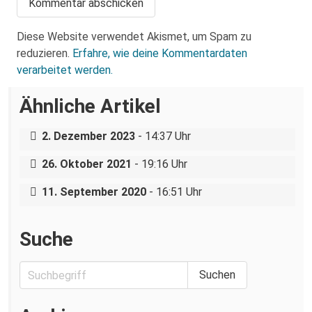
Diese Website verwendet Akismet, um Spam zu
reduzieren.
Erfahre, wie deine Kommentardaten
verarbeitet werden.
Ähnliche Artikel
Von der PEGIDA-Demo in den Senat der
TU Dresden?
Dresden: Familie – aber Reaktionär und
2. Dezember 2023
- 14:37 Uhr
Status Quo: Wie die AfD Einfluss auf
ohne Frauen
Studierende und das Hochschulklima
26. Oktober 2021
- 19:16 Uhr
nimmt.
11. September 2020
- 16:51 Uhr
Suche