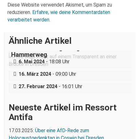
Diese Website verwendet Akismet, um Spam zu
reduzieren.
Erfahre, wie deine Kommentardaten
verarbeitet werden.
Ähnliche Artikel
Solidaritätskundgebung an der JVA-
Hammerweg
Gericht entscheidet: Kinderladen Conni
6. Mai 2024
- 18:08 Uhr
Das Gewaltmonopol im Kindergarten:
eV bleibt offen.
Landesjugendamt will Kinderladen Conni
16. März 2024
- 09:00 Uhr
e.V. schließen.
27. Februar 2024
- 16:01 Uhr
Neueste Artikel im Ressort
Antifa
17.03.2025:
Über eine AfD-Rede zum
Holocaustgedenktag in Coswig bei Dresden