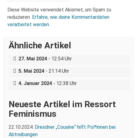
Diese Website verwendet Akismet, um Spam zu
reduzieren.
Erfahre, wie deine Kommentardaten
verarbeitet werden.
Ähnliche Artikel
Walk of Care 2024: Gesundheit statt
Profite
Walpurgisnacht in Dresden: Gegen
27. Mai 2024
- 12:54 Uhr
Rammstein, für queeren Feminismus
Status Quo: „Die positive Entwicklung
5. Mai 2024
- 21:14 Uhr
der letzten Jahre ist – es gibt uns jetzt!“
4. Januar 2024
- 12:38 Uhr
Neueste Artikel im Ressort
Feminismus
22.10.2024:
Dresdner „Cousine“ hilft Pol*innen bei
Abtreibungen