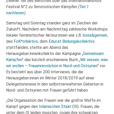
Zweiter Teil des Berichtes über das Internationalismus
Festival N°2 zu feministischen Kämpfen (
Teil 1
nachlesen
).
Samstag und Sonntag standen ganz im Zeichen der
Zukunft. Nachdem am Nachmittag zahlreiche Workshops
lokaler feministischer Akteur:innen wie z.B.
böse&gemein
,
des
FoK*ollektivs
, dem
Educat Bildungskollektivs
stattfanden, stellte am Abend das
Herausgeber:innenkollektiv der Kampagne „
Gemeinsam
Kämpfen
“ das kürzlich erschienene Buch „
Wir wissen, was
wir wollen – Frauenrevolution in Nord-und Ostsyrien
“ vor.
Es besteht aus über 200 Interviews, die die
Herausgeber:innen im Winter 2018/2019 auf einer
Delegationsreise in den selbstverwalteten Gebieten in
Nord- und Ostsyrien mit Frauen geführt haben.
„Die Organisation der Frauen war die größte Waffe im
Kampf gegen den
Islamischen Staat
(IS). Frauen, die
unter dem IS leiden mussten, zogen ihre schwarzen