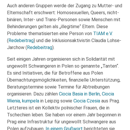
Auch anderen Gruppen werde der Zugang zu Mutter- und
Elternschaft erschwert: Homosexuellen, Queers, nicht-
binären, Inter- und Trans-Personen sowie Menschen mit
Behinderungen gelten als „illegitime“ Eltern. Diese
Probleme thematisierten eine Person von
TIAM e.V.
(
Redebeitrag
) und die Inklusionsaktivistin Claudia Lohse-
Jarchow (
Redebeitrag
).
Seit einigen Jahren organisieren sich in Solidarität mit
ungewollt Schwangeren in Polen so genannte „Tanten“.
Es sind Initiativen, die für Betroffene aus Polen
Übernachtungsmöglichkeiten, finanzielle Unterstützung,
Beratungstermine sowie Termine für Abtreibungen
organisieren. Dazu zählen
Ciocia Basia in Berlin
,
Ciocia
Wienia
,
kumpela
in Leipzig sowie
Ciocia Czesia
aus Prag.
Letzteres ist ein Kollektiv polnischer Frauen, die in
Tschechien leben. Sie haben vor einem Jahr begonnen in
Prag eine Infrastruktur für ungewollt Schwangere aus
Polen aufzubauen.
In einem Grußwort
berichteten sie