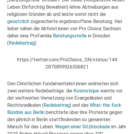
Leben Ehrfürchtig Bewahren) lehne Abtreibungen aus
religiösen Gründen ab und leiste somit nicht die
gesetzlich
zugesicherte ergebnisoffene Beratung. Viel
lieber sähen die Aktivist:innen von Pro Choice Sachsen
daher eine ProFamilia
Beratungsstelle
in Dresden.
(
Redebeitrag
).
https://twitter.com/ProChoice_SN/status/144
2875899926306821
Den Christlichen Fundamentalist:innen widmeten sich
zwei weitere Redebeiträge: die
Kosmotique
warnte vor
der weltweiten Vernetzung von Evangelikalen und
Rechtsradikalen (
Redebeitrag
) und das
What-the-fuck
Bündnis aus Berlin
berichtete über ihre Proteste gegen
den jährlich in Berlin stattfindenden so genannten
Marsch für das Leben.
Wegen einer Sitzblockade
im Jahr
2019 finden aktuell Prozesse gegen über 100