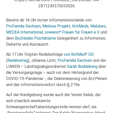
2871243573633026
Bereits ab 16 Uhr boten Informationsstände von
ProFamilia Sachsen
,
Melisse Projekt
,
KritMeds
,
Malobeo
,
MEDEA International
,
sowieso* Frauen für Frauen e.V.
und
dem
Buchladen Pusteblume
Gelegenheit zu Information,
Debatte und Austausch.
Ab 17 Uhr folgten Redebeiträge
von KritMed* DD
(
Redebeitag
), Johanna Licht,
ProFamilia Sachsen
und der
LINKEN – Landtagsabgeordneten
Sarah Buddeberg
über
die Versorgungslage – auch vor dem Hintergrund der
COVID-19-Pandemie -, die Diskriminierung von Ärzt*innen
und das Informationsverbot durch § 219a.
Auf der Kundgebung wurde auch der Verein Kaleb, der
sich staatlich anerkannte
Schwangerschaftsberatungsstelle nennen darf, als
„Beratungsfalle“ kritisiert. Der Kaleb (Kooperative Arbeit