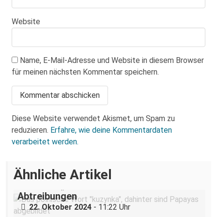
Website
Name, E-Mail-Adresse und Website in diesem Browser
für meinen nächsten Kommentar speichern.
Diese Website verwendet Akismet, um Spam zu
reduzieren.
Erfahre, wie deine Kommentardaten
verarbeitet werden.
Ähnliche Artikel
Dresdner „Cousine“ hilft Pol*innen bei
Abtreibungen
„Schwangerschaftsabbruch: Unser
8. März – feministischer Kampftag in
22. Oktober 2024
- 11:22 Uhr
Recht, unsere Entscheidung!“ –
Dresden