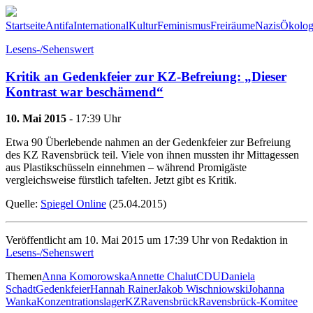
Startseite
Antifa
International
Kultur
Feminismus
Freiräume
Nazis
Ökolog
Lesens-/Sehenswert
Kritik an Gedenkfeier zur KZ-Befreiung: „Dieser
Kontrast war beschämend“
10. Mai 2015
- 17:39 Uhr
Etwa 90 Überlebende nahmen an der Gedenkfeier zur Befreiung
des KZ Ravensbrück teil. Viele von ihnen mussten ihr Mittagessen
aus Plastikschüsseln einnehmen – während Promigäste
vergleichsweise fürstlich tafelten. Jetzt gibt es Kritik.
Quelle:
Spiegel Online
(25.04.2015)
Veröffentlicht am 10. Mai 2015 um 17:39 Uhr von Redaktion in
Lesens-/Sehenswert
Themen
Anna Komorowska
Annette Chalut
CDU
Daniela
Schadt
Gedenkfeier
Hannah Rainer
Jakob Wischniowski
Johanna
Wanka
Konzentrationslager
KZ
Ravensbrück
Ravensbrück-Komitee