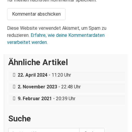
Diese Website verwendet Akismet, um Spam zu
reduzieren.
Erfahre, wie deine Kommentardaten
verarbeitet werden.
Ähnliche Artikel
Bundespolizei lässt Neonazis ungestört
reisen und angreifen
Antifaschistische Bildungsfahrt: Athen –
22. April 2024
- 11:20 Uhr
Distomo – Thessaloniki
Trotz Corona: vielfältige Proteste zum
2. November 2023
- 22:48 Uhr
13. Februar geplant
9. Februar 2021
- 20:39 Uhr
Suche