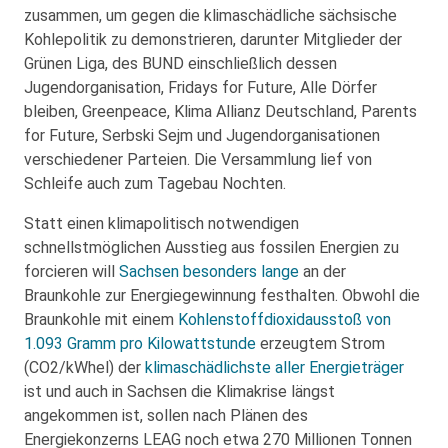
zusammen, um gegen die klimaschädliche sächsische
Kohlepolitik zu demonstrieren, darunter Mitglieder der
Grünen Liga, des BUND einschließlich dessen
Jugendorganisation, Fridays for Future, Alle Dörfer
bleiben, Greenpeace, Klima Allianz Deutschland, Parents
for Future, Serbski Sejm und Jugendorganisationen
verschiedener Parteien. Die Versammlung lief von
Schleife auch zum Tagebau Nochten.
Statt einen klimapolitisch notwendigen
schnellstmöglichen Ausstieg aus fossilen Energien zu
forcieren will
Sachsen besonders lange
an der
Braunkohle zur Energiegewinnung festhalten. Obwohl die
Braunkohle mit einem
Kohlenstoffdioxidausstoß von
1.093 Gramm pro Kilowattstunde
erzeugtem Strom
(CO2/kWhel) der
klimaschädlichste aller Energieträger
ist und auch in Sachsen die Klimakrise längst
angekommen ist, sollen nach Plänen des
Energiekonzerns LEAG noch etwa 270 Millionen Tonnen