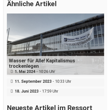
Ähnliche Artikel
Wasser für Alle! Kapitalismus
Protest gegen Blockade der
trockenlegen
Klimaschutzziele: Globaler Klimastreik
1. Mai 2024
- 10:26 Uhr
auch in Dresden
Umwelt, Klima, Landwirtschaft und
11. September 2023
- 10:33 Uhr
Sachsens extreme Rechte
18. Juni 2023
- 17:59 Uhr
Neueste Artikel im Ressort