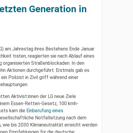
etzten Generation in
LG) am Jahrestag ihres Bestehens Ende Januar
hkeit traten, reagierten sie nach Ablauf eines
g organisierten Straßenblockaden. In den
ehn Aktionen durchgeführt. Erstmals gab es
n Polizist in Zivil griff während einer
hbehauptungen.
tten Aktivist:innen der LG neue Ziele
 einem Essen-Retten-Gesetz, 100 kmh-
kets kam die
Einberufung eines
 gesellschaftliche Notfallsitzung nach dem
, wie bis 2030 Klimaneutralität erreicht werden
innen Empfehlungen für die deutsche