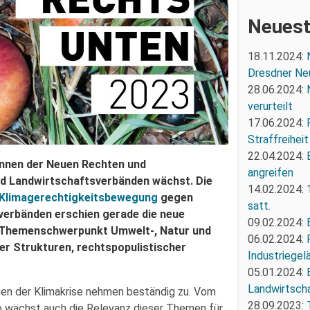
Neuest
18.11.2024:
Dresdner Ne
28.06.2024:
verurteilt
17.06.2024:
Straffreiheit
22.04.2024:
nnen der Neuen Rechten und
angreifen
d Landwirtschaftsverbänden wächst. Die
14.02.2024:
 Klimagerechtigkeitsbewegung
gegen
satt.
verbänden erschien gerade die neue
09.02.2024:
Themenschwerpunkt Umwelt-, Natur und
06.02.2024:
r Strukturen, rechtspopulistischer
Industriegel
05.01.2024:
Landwirtscha
gen der Klimakrise nehmen beständig zu. Vom
28.09.2023:
o wächst auch die Relevanz dieser Themen für