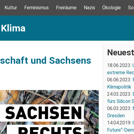
Kultur
Feminismus
Freiräume
Nazis
Ökologie
So
 Klima
Neuest
tschaft und Sachsens
18.06.2023:
extreme Re
06.06.2023:
Klimapolitik
24.03.2023:
fürs Silicon
06.03.2023:
Dresden
14.04.2019:
Future“-Demo