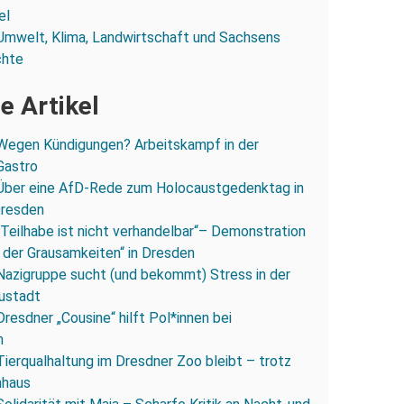
el
Umwelt, Klima, Landwirtschaft und Sachsens
chte
e Artikel
Wegen Kündigungen? Arbeitskampf in der
Gastro
Über eine AfD-Rede zum Holocaustgedenktag in
Dresden
„Teilhabe ist nicht verhandelbar“– Demonstration
 der Grausamkeiten“ in Dresden
Nazigruppe sucht (und bekommt) Stress in der
ustadt
Dresdner „Cousine“ hilft Pol*innen bei
n
Tierqualhaltung im Dresdner Zoo bleibt – trotz
nhaus