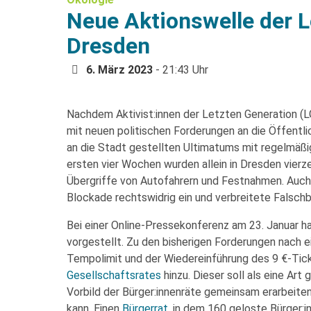
Neue Aktionswelle der L
Dresden
6. März 2023
- 21:43 Uhr
Nachdem Aktivist:innen der Letzten Generation (
mit neuen politischen Forderungen an die Öffentlic
an die Stadt gestellten Ultimatums mit regelmäßi
ersten vier Wochen wurden allein in Dresden vierz
Übergriffe von Autofahrern und Festnahmen. Auch ei
Blockade rechtswidrig ein und verbreitete Falsc
Bei einer Online-Pressekonferenz am 23. Januar ha
vorgestellt. Zu den bisherigen Forderungen nach
Tempolimit und der Wiedereinführung des 9 €-Tic
Gesellschaftsrates
hinzu. Dieser soll als eine Art
Vorbild der Bürger:innenräte gemeinsam erarbeiten
kann. Einen
Bürgerrat
, in dem 160 geloste Bürger: