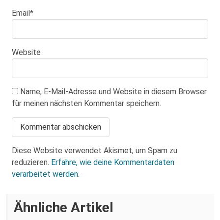
Email
*
Website
Name, E-Mail-Adresse und Website in diesem Browser
für meinen nächsten Kommentar speichern.
Diese Website verwendet Akismet, um Spam zu
reduzieren.
Erfahre, wie deine Kommentardaten
verarbeitet werden.
„Pegida und AFD haben Rassismus
Ähnliche Artikel
Ein linker Veranstaltungskalender für
wieder salonfähig gemacht.“ – Interview
Dresden