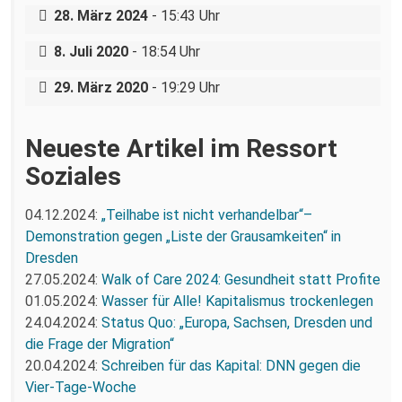
mit Aktiven des Afropa e.V. zu „Black
28. März 2024
- 15:43 Uhr
lives Matter“ in Dresden
Ode an die deutsche Ignoranz und
8. Juli 2020
- 18:54 Uhr
Austeritätspolitik – Ein Kommentar
29. März 2020
- 19:29 Uhr
Neueste Artikel im Ressort
Soziales
04.12.2024:
„Teilhabe ist nicht verhandelbar“–
Demonstration gegen „Liste der Grausamkeiten“ in
Dresden
27.05.2024:
Walk of Care 2024: Gesundheit statt Profite
01.05.2024:
Wasser für Alle! Kapitalismus trockenlegen
24.04.2024:
Status Quo: „Europa, Sachsen, Dresden und
die Frage der Migration“
20.04.2024:
Schreiben für das Kapital: DNN gegen die
Vier-Tage-Woche