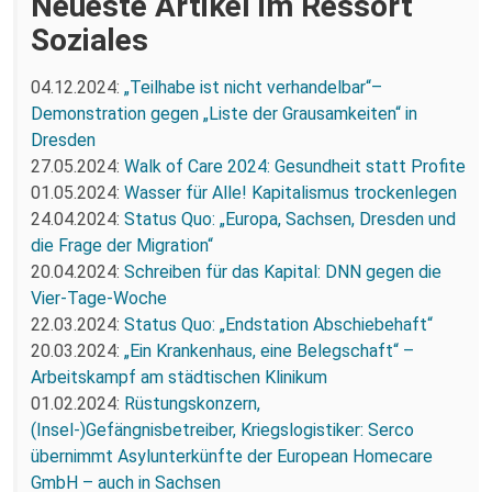
Neueste Artikel im Ressort
Soziales
04.12.2024:
„Teilhabe ist nicht verhandelbar“–
Demonstration gegen „Liste der Grausamkeiten“ in
Dresden
27.05.2024:
Walk of Care 2024: Gesundheit statt Profite
01.05.2024:
Wasser für Alle! Kapitalismus trockenlegen
24.04.2024:
Status Quo: „Europa, Sachsen, Dresden und
die Frage der Migration“
20.04.2024:
Schreiben für das Kapital: DNN gegen die
Vier-Tage-Woche
22.03.2024:
Status Quo: „Endstation Abschiebehaft“
20.03.2024:
„Ein Krankenhaus, eine Belegschaft“ –
Arbeitskampf am städtischen Klinikum
01.02.2024:
Rüstungskonzern,
(Insel-)Gefängnisbetreiber, Kriegslogistiker: Serco
übernimmt Asylunterkünfte der European Homecare
GmbH – auch in Sachsen