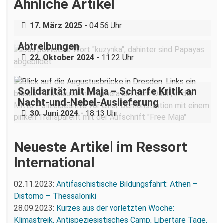
Ähnliche Artikel
Holocaustgedenktag in Coswig bei
Dresden
17. März 2025
- 04:56 Uhr
Dresdner „Cousine“ hilft Pol*innen bei
Abtreibungen
22. Oktober 2024
- 11:22 Uhr
Solidarität mit Maja – Scharfe Kritik an
Nacht-und-Nebel-Auslieferung
30. Juni 2024
- 18:13 Uhr
Neueste Artikel im Ressort
International
02.11.2023:
Antifaschistische Bildungsfahrt: Athen –
Distomo – Thessaloniki
28.09.2023:
Kurzes aus der vorletzten Woche:
Klimastreik, Antispeziesistisches Camp, Libertäre Tage,