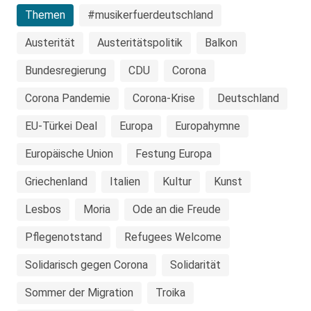
Themen
#musikerfuerdeutschland
Austerität
Austeritätspolitik
Balkon
Bundesregierung
CDU
Corona
Corona Pandemie
Corona-Krise
Deutschland
EU-Türkei Deal
Europa
Europahymne
Europäische Union
Festung Europa
Griechenland
Italien
Kultur
Kunst
Lesbos
Moria
Ode an die Freude
Pflegenotstand
Refugees Welcome
Solidarisch gegen Corona
Solidarität
Sommer der Migration
Troika