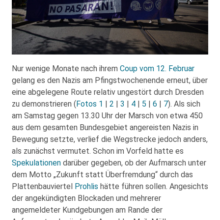
Nur wenige Monate nach ihrem
Coup vom 12. Februar
gelang es den Nazis am Pfingstwochenende erneut, über
eine abgelegene Route relativ ungestört durch Dresden
zu demonstrieren (
Fotos 1
|
2
|
3
|
4
|
5
|
6
|
7
). Als sich
am Samstag gegen 13.30 Uhr der Marsch von etwa 450
aus dem gesamten Bundesgebiet angereisten Nazis in
Bewegung setzte, verlief die Wegstrecke jedoch anders,
als zunächst vermutet. Schon im Vorfeld hatte es
Spekulationen
darüber gegeben, ob der Aufmarsch unter
dem Motto „Zukunft statt Überfremdung“ durch das
Plattenbauviertel
Prohlis
hätte führen sollen. Angesichts
der angekündigten Blockaden und mehrerer
angemeldeter Kundgebungen am Rande der