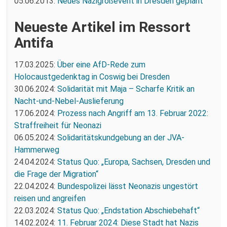
05.06.2013:
Neues Nazigroßevent in Dresden geplant
Neueste Artikel im Ressort
Antifa
17.03.2025:
Über eine AfD-Rede zum
Holocaustgedenktag in Coswig bei Dresden
30.06.2024:
Solidarität mit Maja – Scharfe Kritik an
Nacht-und-Nebel-Auslieferung
17.06.2024:
Prozess nach Angriff am 13. Februar 2022:
Straffreiheit für Neonazi
06.05.2024:
Solidaritätskundgebung an der JVA-
Hammerweg
24.04.2024:
Status Quo: „Europa, Sachsen, Dresden und
die Frage der Migration“
22.04.2024:
Bundespolizei lässt Neonazis ungestört
reisen und angreifen
22.03.2024:
Status Quo: „Endstation Abschiebehaft“
14.02.2024:
11. Februar 2024: Diese Stadt hat Nazis