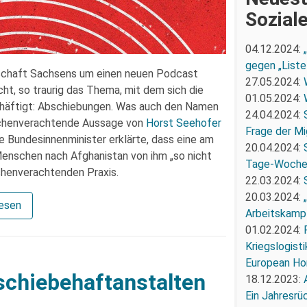
Sozial
04.12.2024:
gegen „Liste
ndschaft Sachsens um einen neuen Podcast
27.05.2024:
icht, so traurig das Thema, mit dem sich die
01.05.2024:
häftigt: Abschiebungen. Was auch den Namen
24.04.2024:
nschenverachtende Aussage von
Horst Seehofer
Frage der Mi
e Bundesinnenminister erklärte, dass eine am
20.04.2024:
enschen nach Afghanistan von ihm „so nicht
Tage-Woch
schenverachtenden Praxis.
22.03.2024:
20.03.2024:
lesen
Arbeitskampf
01.02.2024:
Kriegslogist
European Ho
bschiebehaftanstalten
18.12.2023:
Ein Jahresrü