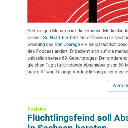
Seit einigen Monaten ist die kritische Medienla
reicher:
So Nicht Bestellt
. So erfreulich die Nachr
Sendung des
Bon Courage e.V.
hauptsächlich besc
des Podcast erklärt. Er bezieht sich auf die me
anlässlich seines 69. Geburtstages. Der amtierend
gleichen Tag stattfindende Abschiebung von 69 M
bestellt“ war. Traurige Verdeutlichung einer men
Weiter
Soziales
Flüchtlingsfeind soll A
in Sachsen beraten