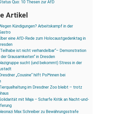
Status Quo: 10 Thesen zur AfD
e Artikel
Wegen Kündigungen? Arbeitskampf in der
Gastro
Über eine AfD-Rede zum Holocaustgedenktag in
Dresden
„Teilhabe ist nicht verhandelbar“– Demonstration
 der Grausamkeiten“ in Dresden
Nazigruppe sucht (und bekommt) Stress in der
ustadt
Dresdner „Cousine“ hilft Pol*innen bei
n
Tierqualhaltung im Dresdner Zoo bleibt – trotz
nhaus
Solidarität mit Maja – Scharfe Kritik an Nacht-und-
eferung
Neonazi Max Schreiber zu Bewährungsstrafe