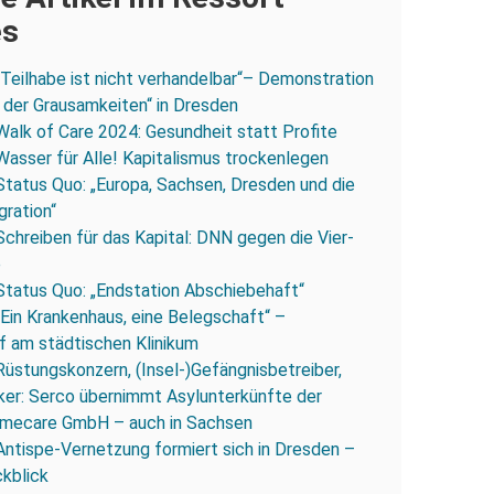
es
„Teilhabe ist nicht verhandelbar“– Demonstration
 der Grausamkeiten“ in Dresden
Walk of Care 2024: Gesundheit statt Profite
Wasser für Alle! Kapitalismus trockenlegen
Status Quo: „Europa, Sachsen, Dresden und die
gration“
Schreiben für das Kapital: DNN gegen die Vier-
e
Status Quo: „Endstation Abschiebehaft“
„Ein Krankenhaus, eine Belegschaft“ –
 am städtischen Klinikum
Rüstungskonzern, (Insel-)Gefängnisbetreiber,
iker: Serco übernimmt Asylunterkünfte der
mecare GmbH – auch in Sachsen
Antispe-Vernetzung formiert sich in Dresden –
ckblick