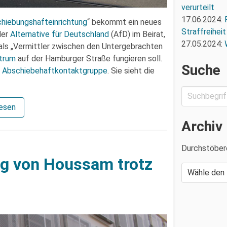
verurteilt
17.06.2024:
chiebungshafteinrichtung
“ bekommt ein neues
Straffreiheit
der
Alternative für Deutschland
(AfD) im Beirat,
27.05.2024:
ls „Vermittler zwischen den Untergebrachten
trum
auf der Hamburger Straße fungieren soll.
Suche
r
Abschiebehaftkontaktgruppe
. Sie sieht die
lesen
Archiv
Durchstöber
g von Houssam trotz