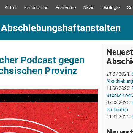
Kultur
Feminismus
Freiräume
Nazis
Ökologie
So
: Abschiebungshaftanstalten
Neuest
ischer Podcast gegen
Abschi
chsischen Provinz
23.07.2021:
Abschiebung 
11.06.2020:
Sachsen ber
07.03.2020:
Protesten
21.01.2020:
Neuest