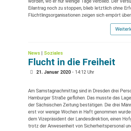
worden, wo er nur wenige Tage verblieb. Der Vers
Eilantrag noch zu stoppen, blieb letztlich ohne Erfo
Flüchtlingsorganisationen zeigen sich empört übe
Weiter
News
|
Soziales
Flucht in die Freiheit
21. Januar 2020
- 14:12 Uhr
Am Samstagnachmittag sind in Dresden drei Perso
Hamburger Straße geflohen. Das musste das Lage
der Sächsischen Zeitung bestätigen. Die drei Män
erst vor wenige Wochen in Haft genommen wurden
dem Vizepräsident der Landesdirektion, einen Ho
trotz der Anwesenheit von Sicherheitspersonal 