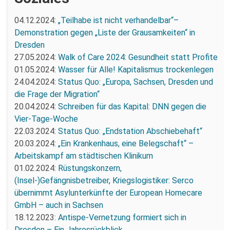
04.12.2024:
„Teilhabe ist nicht verhandelbar“–
Demonstration gegen „Liste der Grausamkeiten“ in
Dresden
27.05.2024:
Walk of Care 2024: Gesundheit statt Profite
01.05.2024:
Wasser für Alle! Kapitalismus trockenlegen
24.04.2024:
Status Quo: „Europa, Sachsen, Dresden und
die Frage der Migration“
20.04.2024:
Schreiben für das Kapital: DNN gegen die
Vier-Tage-Woche
22.03.2024:
Status Quo: „Endstation Abschiebehaft“
20.03.2024:
„Ein Krankenhaus, eine Belegschaft“ –
Arbeitskampf am städtischen Klinikum
01.02.2024:
Rüstungskonzern,
(Insel-)Gefängnisbetreiber, Kriegslogistiker: Serco
übernimmt Asylunterkünfte der European Homecare
GmbH – auch in Sachsen
18.12.2023:
Antispe-Vernetzung formiert sich in
Dresden – Ein Jahresrückblick