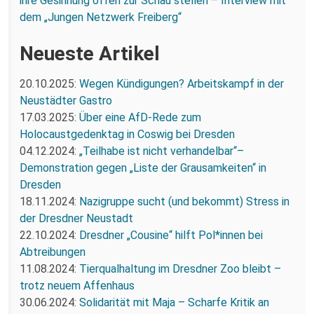
ihre Gesinnung offen zur Schau stellen – Interview mit
dem „Jungen Netzwerk Freiberg“
Neueste Artikel
20.10.2025:
Wegen Kündigungen? Arbeitskampf in der
Neustädter Gastro
17.03.2025:
Über eine AfD-Rede zum
Holocaustgedenktag in Coswig bei Dresden
04.12.2024:
„Teilhabe ist nicht verhandelbar“–
Demonstration gegen „Liste der Grausamkeiten“ in
Dresden
18.11.2024:
Nazigruppe sucht (und bekommt) Stress in
der Dresdner Neustadt
22.10.2024:
Dresdner „Cousine“ hilft Pol*innen bei
Abtreibungen
11.08.2024:
Tierqualhaltung im Dresdner Zoo bleibt –
trotz neuem Affenhaus
30.06.2024:
Solidarität mit Maja – Scharfe Kritik an