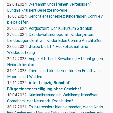
22.04.2024:
„Versammlungsfreiheit verteidigen“ –
Bündnis kritisiert Gesetzesnovelle
16.03.2024:
Gericht entscheidet: Kinderladen Conni eV
bleibt offen.
29.02.2024:
Vorgestellt: Der Kulturaum Strehlen.
27.02.2024:
Das Gewaltmonopol im Kindergarten:
Landesjugendamt will Kinderladen Conni e.V. schließen.
22.02.2024:
„Heibo bleibt!“: Rückblick auf eine
Waldbesetzung.
29.12.2023:
Angekettet auf Bewährung – Urteil gegen
Heiboaktivist:in
31.01.2023:
Frieren und blockieren für den Erhalt von
Mooren und Wäldern
15.11.2022:
Alter Leipzig Bahnhof:
Bürger:innenbeteiligung ohne Gewicht?
10.04.2022:
Kriminalisierung als Wahlkampfmanöver:
Comeback der Neustadt-Prohibition?
30.12.2021:
Es interessiert hier niemanden, wenn Nazis